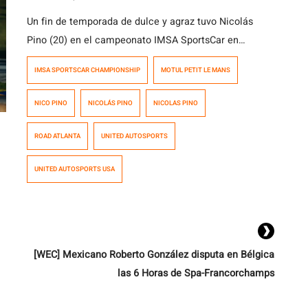
Un fin de temporada de dulce y agraz tuvo Nicolás
Pino (20) en el campeonato IMSA SportsCar en
Estados Unidos. Ayer, Ben Keating, su coequipo, marcó
IMSA SPORTSCAR CHAMPIONSHIP
MOTUL PETIT LE MANS
la pole position para el LMP2 #2 del equipo United
Autosports USA en Road Atlanta (4.088 m) para lel
NICO PINO
NICOLÁS PINO
NICOLAS PINO
Motul Petit Le Mans, carrera en la que subió al […]
ROAD ATLANTA
UNITED AUTOSPORTS
UNITED AUTOSPORTS USA
[WEC] Mexicano Roberto González disputa en Bélgica
las 6 Horas de Spa-Francorchamps