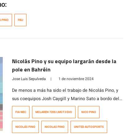
mo:
S PINO
PAU
Nicolás Pino y su equipo largarán desde la
pole en Bahréin
Jose Luis Sepulveda
|
1 de noviembre 2024
De menos a más ha sido el trabajo de Nicolás Pino, y
sus coequipos Josh Caygill y Marino Sato a bordo del
McLaren 720S LMGT3 Evo #95 del equipo United
FIA WEC
MCLAREN 720S LMGT3 EVO
NICO PINO
Autosports en el Circuito Internacional de Bahréin,
sede de la última fecha del Campeonato Mundial de
NICOLÁS PINO
NICOLAS PINO
UNITED AUTOSPORTS
Resistencia (WEC). A la hora de clasificar, Caygill