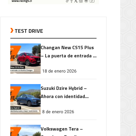
TEST DRIVE
Changan New CS15 Plus
– La puerta de entrada a
la familia Changan
18 de enero 2026
Suzuki Dzire Hybrid –
Ahora con identidad
propia y mayor
8 de enero 2026
rendimiento
Volkswagen Tera –