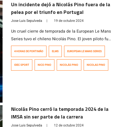
(piloto […]
Un incidente dejó a Nicolás Pino fuera de la
pelea por el triunfo en Portugal
Jose Luis Sepulveda
|
19 de octubre 2024
Un cruel cierre de temporada de la European Le Mans
Series tuvo el chileno Nicolás Pino. El joven piloto fue
el encargado de largar la carrera para el equipo IDEC
4 HORAS DE PORTIMÃO
ELMS
EUROPEAN LE MANS SERIES
Sport Racing desde el sexto lugar, pero ya en el octavo
giro, en un excelente adelantamiento por el interior,
IDEC SPORT
NICO PINO
NICOLÁS PINO
NICOLAS PINO
dejó atrás al venezolano Manuel Maldonado […]
Nicolás Pino cerró la temporada 2024 de la
IMSA sin ser parte de la carrera
Jose Luis Sepulveda
|
12 de octubre 2024