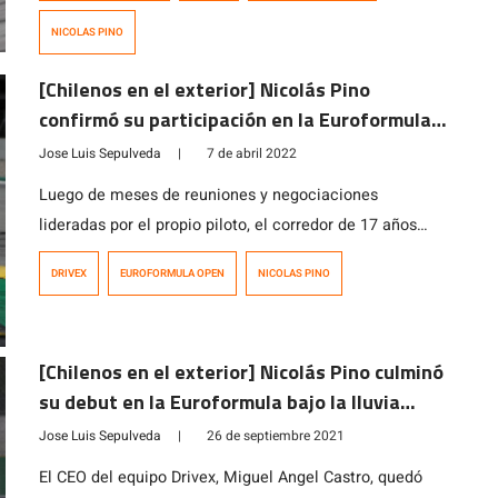
en pista correspondiente a la primera del certamen. A
NICOLAS PINO
dos semana de haber debutado en la European Le Mans
Series con autos […]
[Chilenos en el exterior] Nicolás Pino
confirmó su participación en la Euroformula
Open para la temporada 2022
Jose Luis Sepulveda
|
7 de abril 2022
Luego de meses de reuniones y negociaciones
lideradas por el propio piloto, el corredor de 17 años
regresa a los más importantes circuitos del mundo en
DRIVEX
EUROFORMULA OPEN
NICOLAS PINO
autos de fórmula, donde debutará el 1 de mayo en
Estoril, Portugal. Pino logra conformar un intenso
calendario de carreras que además de la Euroformula
[Chilenos en el exterior] Nicolás Pino culminó
Open, lo tendrá corriendo […]
su debut en la Euroformula bajo la lluvia
entregando buenas sensaciones a su equipo
Jose Luis Sepulveda
|
26 de septiembre 2021
El CEO del equipo Drivex, Miguel Angel Castro, quedó