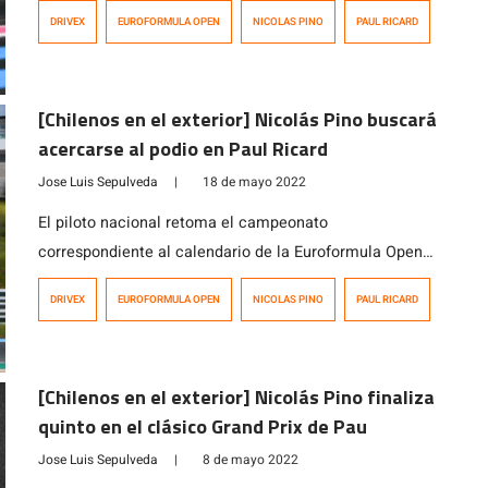
confiabilidad y fallas mecánicas le impidieron terminar
DRIVEX
EUROFORMULA OPEN
NICOLAS PINO
PAUL RICARD
las dos carreras del domingo, quedando solo como
saldo lo hecho el primer día en la Race 1. La tercera
fecha de la Euroformula Open disputada en el circuito
[Chilenos en el exterior] Nicolás Pino buscará
de Paul […]
acercarse al podio en Paul Ricard
Jose Luis Sepulveda
|
18 de mayo 2022
El piloto nacional retoma el campeonato
correspondiente al calendario de la Euroformula Open
(F3 FIA), con la convicción de seguir su adaptación y
DRIVEX
EUROFORMULA OPEN
NICOLAS PINO
PAUL RICARD
progresión luego de haber finalizado quinto en la Race 2
de la fecha pasada de la categoría. Sigue el intenso
calendario de carreras del piloto nacional Nicolás Pino,
[Chilenos en el exterior] Nicolás Pino finaliza
quien tras competir el […]
quinto en el clásico Grand Prix de Pau
Jose Luis Sepulveda
|
8 de mayo 2022