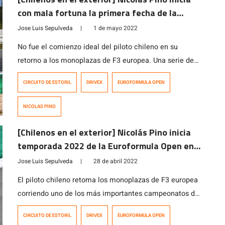
con mala fortuna la primera fecha de la
Euroformula Open en Estoril
Jose Luis Sepulveda
|
1 de mayo 2022
No fue el comienzo ideal del piloto chileno en su
retorno a los monoplazas de F3 europea. Una serie de
fallas menores en su monoplaza, pero con
CIRCUITO DE ESTORIL
DRIVEX
EUROFORMULA OPEN
consecuencias, y dificultad en las largadas,
perjudicaron su rendimiento en las tres carreras de la
NICOLAS PINO
jornada. No fue el regreso esperado para Nicolás Pino
en los monoplazas de […]
[Chilenos en el exterior] Nicolás Pino inicia
temporada 2022 de la Euroformula Open en
Portugal
Jose Luis Sepulveda
|
28 de abril 2022
El piloto chileno retoma los monoplazas de F3 europea
corriendo uno de los más importantes campeonatos de
la categoría con la escudería española Drivex Academy
CIRCUITO DE ESTORIL
DRIVEX
EUROFORMULA OPEN
en Portugal, donde afrontará su tres primeros desafíos