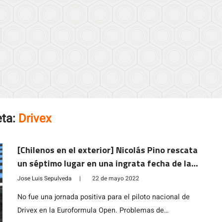
eta:
Drivex
[Chilenos en el exterior] Nicolás Pino rescata
un séptimo lugar en una ingrata fecha de la
Euroformula Open en Francia
Jose Luis Sepulveda
|
22 de mayo 2022
No fue una jornada positiva para el piloto nacional de
Drivex en la Euroformula Open. Problemas de