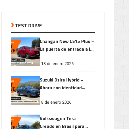
TEST DRIVE
Changan New CS15 Plus –
La puerta de entrada a la
familia Changan
18 de enero 2026
Suzuki Dzire Hybrid –
Ahora con identidad
propia y mayor
8 de enero 2026
rendimiento
Volkswagen Tera –
Creado en Brasil para