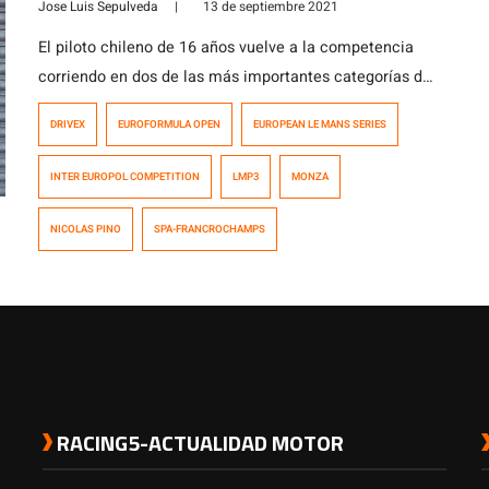
Jose Luis Sepulveda
|
13 de septiembre 2021
El piloto chileno de 16 años vuelve a la competencia
corriendo en dos de las más importantes categorías del
automovilismo mundial, partiendo este fin de semana,
DRIVEX
EUROFORMULA OPEN
EUROPEAN LE MANS SERIES
18 y 19 de septiembre, en las 4 Horas de Spa-
Francorchamps, estrenándose como piloto de autos
INTER EUROPOL COMPETITION
LMP3
MONZA
prototipos de esta prestigiosa serie. Posteriormente, el
25 y 26 de septiembre, retorna […]
NICOLAS PINO
SPA-FRANCROCHAMPS
RACING5-ACTUALIDAD MOTOR