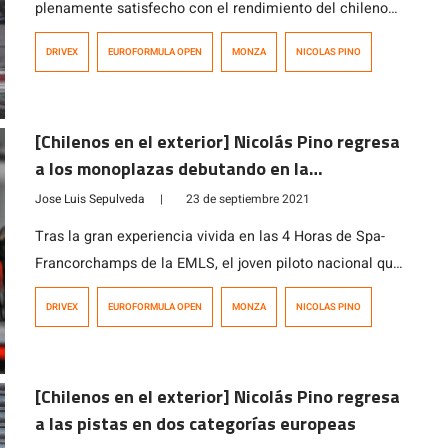
plenamente satisfecho con el rendimiento del chileno
en Monza, manifestando tras la carrera que “pese a la
DRIVEX
EUROFORMULA OPEN
MONZA
NICOLAS PINO
escasísima experiencia respecto de los demás pilotos,
pudo superar durísimas pruebas en seco y en pista
mojada, demostró gran potencial”. Las dos carreras
[Chilenos en el exterior] Nicolás Pino regresa
finales de la Euroformula Open en […]
a los monoplazas debutando en la
Euroformula Open en Monza
Jose Luis Sepulveda
|
23 de septiembre 2021
Tras la gran experiencia vivida en las 4 Horas de Spa-
Francorchamps de la EMLS, el joven piloto nacional que
acaba de cumplir 17 años, se trasladó a Italia para
DRIVEX
EUROFORMULA OPEN
MONZA
NICOLAS PINO
iniciar su nueva etapa en monoplazas como parte de su
calendario FIA en las máximas categorías. Las tres
carreras de la fecha se disputarán el 25 […]
[Chilenos en el exterior] Nicolás Pino regresa
a las pistas en dos categorías europeas