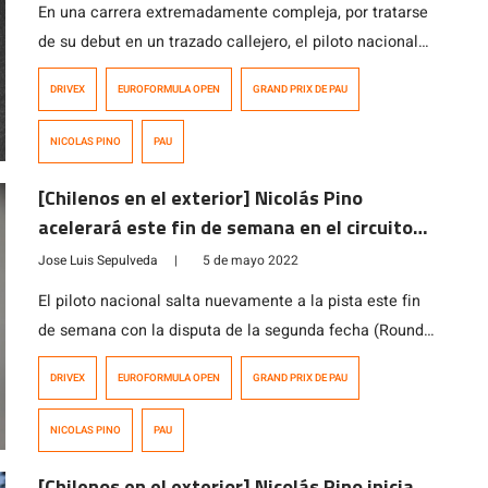
En una carrera extremadamente compleja, por tratarse
de su debut en un trazado callejero, el piloto nacional
casi no cometió errores y logró sumar importantes
DRIVEX
EUROFORMULA OPEN
GRAND PRIX DE PAU
puntos y obtener su mejor resultado en autos de
fórmula. El piloto chileno Nicolás Pino logró el mejor
NICOLAS PINO
PAU
resultado en autos de fórmula desde que comenzó a
correr esta categoría […]
[Chilenos en el exterior] Nicolás Pino
acelerará este fin de semana en el circuito
callejero de Pau
Jose Luis Sepulveda
|
5 de mayo 2022
El piloto nacional salta nuevamente a la pista este fin
de semana con la disputa de la segunda fecha (Round
2) de la Euroformula Open que en esta oportunidad se
DRIVEX
EUROFORMULA OPEN
GRAND PRIX DE PAU
llevará a cabo en el tradicional y mítico circuito de Pau,
Francia, un trazado callejero, siendo la primera
NICOLAS PINO
PAU
experiencia de Pino en este tipo de […]
[Chilenos en el exterior] Nicolás Pino inicia