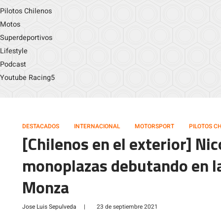
Pilotos Chilenos
Motos
Superdeportivos
Lifestyle
Podcast
Youtube Racing5
DESTACADOS
INTERNACIONAL
MOTORSPORT
PILOTOS C
[Chilenos en el exterior] Nic
monoplazas debutando en l
Monza
Jose Luis Sepulveda
|
23 de septiembre 2021