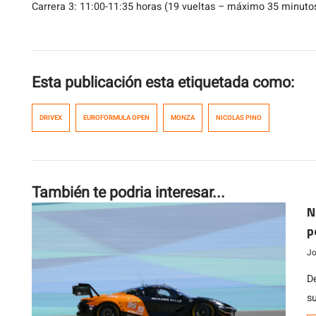
Carrera 3: 11:00-11:35 horas (19 vueltas – máximo 35 minuto
Esta publicación esta etiquetada como:
DRIVEX
EUROFORMULA OPEN
MONZA
NICOLAS PINO
También te podria interesar...
N
p
Jo
D
s