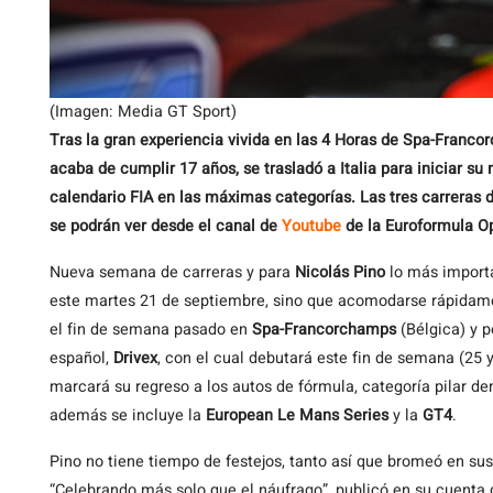
(Imagen: Media GT Sport)
Tras la gran experiencia vivida en las 4 Horas de Spa-Franco
acaba de cumplir 17 años, se trasladó a Italia para iniciar 
calendario FIA en las máximas categorías.
Las tres carreras 
se podrán ver desde el canal de
Youtube
de la Euroformula O
Nueva semana de carreras y para
Nicolás Pino
lo más importa
este martes 21 de septiembre, sino que acomodarse rápidam
el fin de semana pasado en
Spa-Francorchamps
(Bélgica) y p
español,
Drivex
, con el cual debutará este fin de semana (25 
marcará su regreso a los autos de fórmula, categoría pilar de
además se incluye la
European Le Mans Series
y la
GT4
.
Pino no tiene tiempo de festejos, tanto así que bromeó en su
“Celebrando más solo que el náufrago”, publicó en su cuenta 