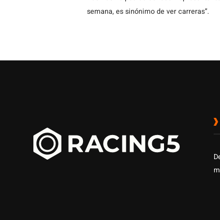
semana, es sinónimo de ver carreras”.
D
m