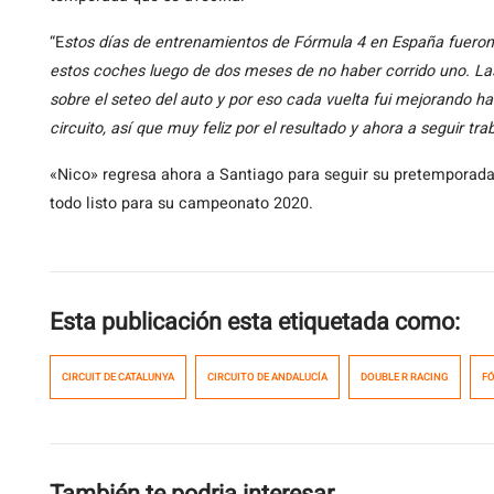
“E
stos días de entrenamientos de Fórmula 4 en España fueron
estos coches luego de dos meses de no haber corrido uno. La
sobre el seteo del auto y por eso cada vuelta fui mejorando ha
circuito, así que muy feliz por el resultado y ahora a seguir tr
«Nico» regresa ahora a Santiago para seguir su pretemporada e
todo listo para su campeonato 2020.
Esta publicación esta etiquetada como:
CIRCUIT DE CATALUNYA
CIRCUITO DE ANDALUCÍA
DOUBLE R RACING
FÓ
También te podria interesar...