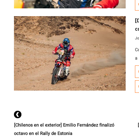
ob
m
in
[
c
g
Jo
C
a 
E
D
es
i
lu
[Chilenos en el exterior] Emilio Fernández finalizó
octavo en el Rally de Estonia