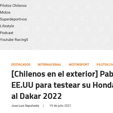
Pilotos Chilenos
Motos
Superdeportivos
Lifestyle
Podcast
Youtube Racing5
DESTACADOS
INTERNACIONAL
MOTORSPORT
PILOTOS C
[Chilenos en el exterior] Pab
EE.UU para testear su Hond
al Dakar 2022
Jose Luis Sepulveda
|
19 de julio 2021