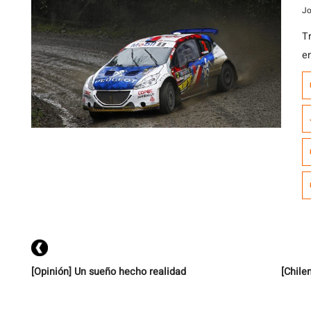
Jo
T
e
e
n
Pr
g
R
[Opinión] Un sueño hecho realidad
[Chile