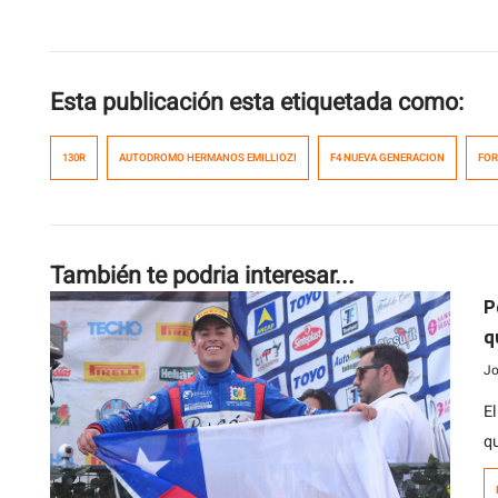
Esta publicación esta etiquetada como:
130R
AUTODROMO HERMANOS EMILLIOZI
F4 NUEVA GENERACION
FOR
También te podria interesar...
P
q
i
Jo
E
q
de