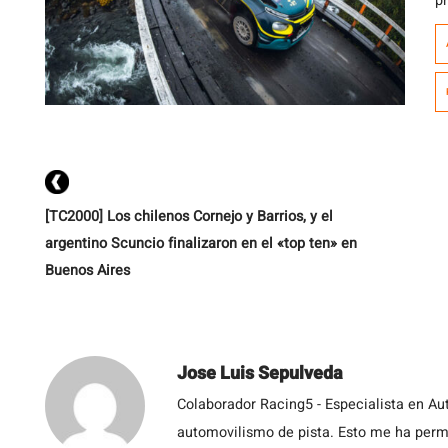
pr
f
d
a 
ca
c
[TC2000] Los chilenos Cornejo y Barrios, y el
argentino Scuncio finalizaron en el «top ten» en
Buenos Aires
Jose Luis Sepulveda
Colaborador Racing5 - Especialista en Au
automovilismo de pista. Esto me ha permit