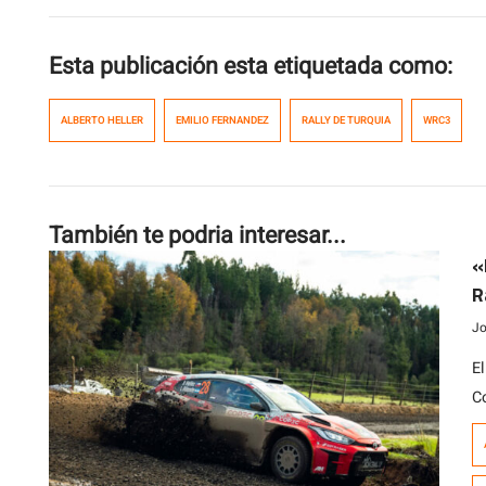
Esta publicación esta etiquetada como:
ALBERTO HELLER
EMILIO FERNANDEZ
RALLY DE TURQUIA
WRC3
También te podria interesar...
«
R
Jo
E
C
c
ll
c