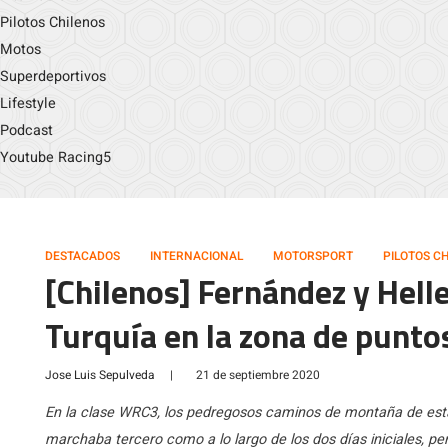
Pilotos Chilenos
Motos
Superdeportivos
Lifestyle
Podcast
Youtube Racing5
DESTACADOS
INTERNACIONAL
MOTORSPORT
PILOTOS C
[Chilenos] Fernández y Heller
Turquía en la zona de punto
Jose Luis Sepulveda
|
21 de septiembre 2020
En la clase WRC3, los pedregosos caminos de montaña de esta
marchaba tercero como a lo largo de los dos días iniciales, p