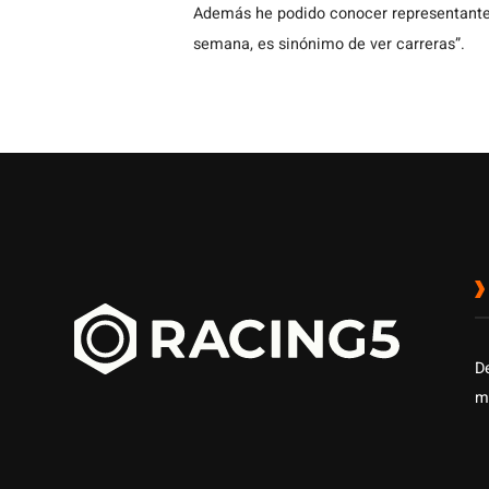
Además he podido conocer representantes
semana, es sinónimo de ver carreras”.
D
m