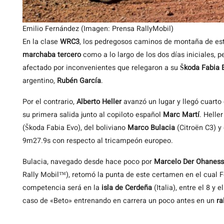
Emilio Fernández (Imagen: Prensa RallyMobil)
En la clase
WRC3
, los pedregosos caminos de montaña de est
marchaba tercero
como a lo largo de los dos días iniciales, 
afectado por inconvenientes que relegaron a su
Škoda Fabia 
argentino,
Rubén García
.
Por el contrario,
Alberto Heller
avanzó un lugar y llegó cuarto 
su primera salida junto al copiloto español
Marc Martí
. Helle
(Škoda Fabia Evo), del boliviano
Marco Bulacia
(Citroën C3) y
9m27.9s con respecto al tricampeón europeo.
Bulacia, navegado desde hace poco por
Marcelo Der Ohaness
Rally Mobil™), retomó la punta de este certamen en el cual 
competencia será en la
isla de Cerdeña
(Italia), entre el 8 y 
caso de «Beto» entrenando en carrera un poco antes en un
ra