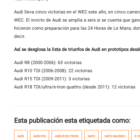
Audi lleva cinco victorias en el WEC este año, en cinco carrer
WEC. El invicto de Audi se amplía a seis si se cuenta que ga
hicieron como preparación para las 24 Horas de Le Mans, do
decir.
Así se desglosa la lista de triunfos de Audi en prototipos des
Audi R8 (2000-2006): 63 victorias
Audi R10 TDI (2006-2008): 22 victorias
Audi R15 TDI (2009-2011): 3 victorias
Audi R18 TDI/ultra/e-tron quattro (desde 2011): 12 victorias
Esta publicación esta etiquetada como:
AUDI
AUDI R18
AUDI R18 E-TRON
DATO
DATO RACING5
E-T