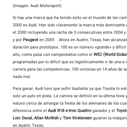
(Imagen: Audi Motorsport)
Si hay una marca que ha tenido éxito en el mundo de las carr
2000 es Audi. Han sido claramente la marca más dominante 
el 2000 incluyendo una racha de 5 consecutivas entre 2004 y 
y por
Peugeot
en 2009. Ahora en Austin, Texas, han alcanzado
duración para prototipos. 100 es un número «grande» y difíci
año, como pasa con campeonatos como el
WEC (World Endu
programadas por lo difícil que es logísiticamente ir de una a
carrera para las competencias. 100 victorias en 14 años de ac
nada mal.
Para ganar, Audi tuvo que sufrir bastante ya que Toyota lo e
solo un auto en pista. La carrera se definió en la última hora 
estuvo cerca de amargar la fiesta de los alemanes de los cua
diferencia entre el
Audi R18 e-tron Quattro
ganador y el
Toyot
Loic Duval, Allan McNish
y
Tom Kristensen
guiaron la máquina
en Austin, Texas.