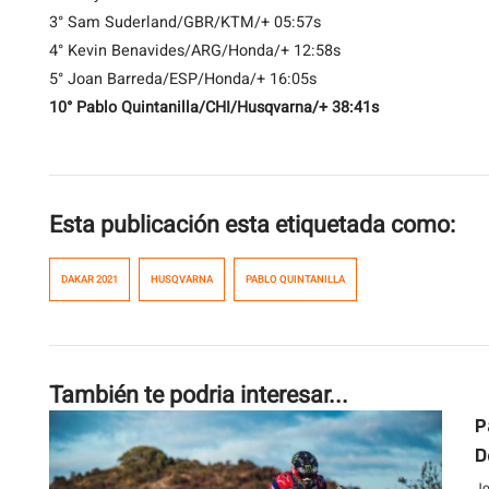
3° Sam Suderland/GBR/KTM/+ 05:57s
4° Kevin Benavides/ARG/Honda/+ 12:58s
5° Joan Barreda/ESP/Honda/+ 16:05s
10° Pablo Quintanilla/CHI/Husqvarna/+ 38:41s
Esta publicación esta etiquetada como:
DAKAR 2021
HUSQVARNA
PABLO QUINTANILLA
También te podria interesar...
P
D
Jo