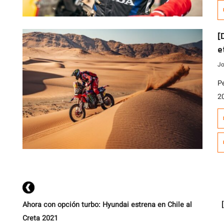
ob
m
in
[
e
c
Jo
P
2
pe
a
et
el
Ahora con opción turbo: Hyundai estrena en Chile al
Creta 2021