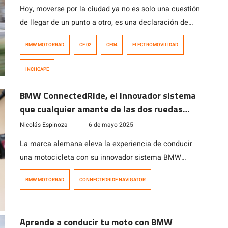
Hoy, moverse por la ciudad ya no es solo una cuestión
de llegar de un punto a otro, es una declaración de
principios, es elegir sostenibilidad sin sacrificar
BMW MOTORRAD
CE 02
CE04
ELECTROMOVILIDAD
diseño, es optar por tecnología de vanguardia sin
perder la conexión con la esencia de la conducción.
INCHCAPE
Los modelos CE 02 y CE 04 de BMW Motorrad […]
BMW ConnectedRide, el innovador sistema
que cualquier amante de las dos ruedas
querrá llevar en ruta
Nicolás Espinoza
|
6 de mayo 2025
La marca alemana eleva la experiencia de conducir
una motocicleta con su innovador sistema BMW
Motorrad Navigator, un dispositivo diseñado para ser
BMW MOTORRAD
CONNECTEDRIDE NAVIGATOR
una herramienta de ruta para quienes viven la
carretera con pasión y buscan precisión, conectividad
y rendimiento, para un viaje con mayor disfrute.
Aprende a conducir tu moto con BMW