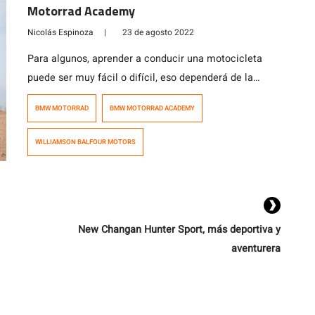
Motorrad Academy
Nicolás Espinoza
|
23 de agosto 2022
Para algunos, aprender a conducir una motocicleta
puede ser muy fácil o difícil, eso dependerá de la
experiencia previa que tenga el conductor. Es por ello
BMW MOTORRAD
BMW MOTORRAD ACADEMY
que contar con una buena asesoría puede hacer de
esta experiencia uno mucho más amena y segura.
WILLIAMSON BALFOUR MOTORS
Para BMW Motorrad la seguridad de sus clientes es
uno de sus […]
New Changan Hunter Sport, más deportiva y
aventurera