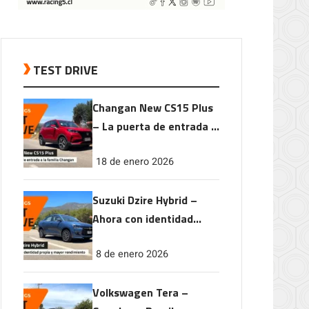
TEST DRIVE
Changan New CS15 Plus
– La puerta de entrada a
la familia Changan
18 de enero 2026
Suzuki Dzire Hybrid –
Ahora con identidad
propia y mayor
8 de enero 2026
rendimiento
Volkswagen Tera –