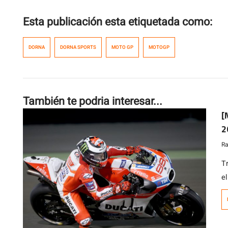
Esta publicación esta etiquetada como:
DORNA
DORNA SPORTS
MOTO GP
MOTOGP
También te podria interesar...
[
2
Ra
T
e
l
c
M