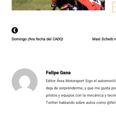
pu
V
vu
Domingo ¡9va fecha del CADQ!
Maxi Scheib ma
Felipe Gana
Editor Área Motorsport Sigo el automovil
deja de sorprenderme, y que me gusta por
pilotos y equipos con la mecánica y tecn
Twitter hablando sobre autos como @fel