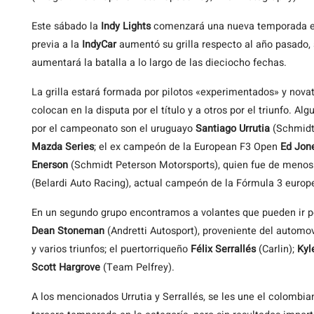
Este sábado la
Indy Lights
comenzará una nueva temporada en
previa a la
IndyCar
aumentó su grilla respecto al año pasado
aumentará la batalla a lo largo de las dieciocho fechas.
La grilla estará formada por pilotos «experimentados» y nova
colocan en la disputa por el título y a otros por el triunfo. A
por el campeonato son el uruguayo
Santiago Urrutia
(Schmidt
Mazda Series
; el ex campeón de la European F3 Open
Ed Jon
Enerson
(Schmidt Peterson Motorsports), quien fue de menos
(Belardi Auto Racing), actual campeón de la Fórmula 3 europ
En un segundo grupo encontramos a volantes que pueden ir por
Dean Stoneman
(Andretti Autosport), proveniente del automo
y varios triunfos; el puertorriqueño
Félix Serrallés
(Carlin);
Kyl
Scott Hargrove
(Team Pelfrey).
A los mencionados Urrutia y Serrallés, se les une el colombia