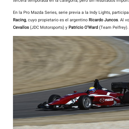
tercera temporada en la categoría, pero sin resultados impor
En la Pro Mazda Series, serie previa a la Indy Lights, participa
Racing
, cuyo propietario es el argentino
Ricardo Juncos
. Al 
Cevallos
(JDC Motorsports) y
Patricio O’Ward
(Team Pelfrey).