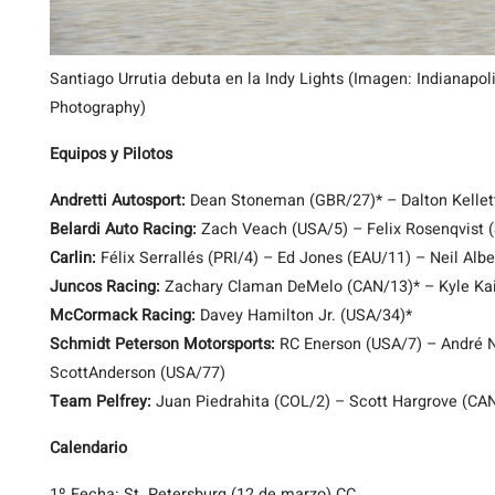
Santiago Urrutia debuta en la Indy Lights (Imagen: Indianapo
Photography)
Equipos y Pilotos
Andretti Autosport:
Dean Stoneman (GBR/27)* – Dalton Kellett
Belardi Auto Racing:
Zach Veach (USA/5) – Felix Rosenqvist 
Carlin:
Félix Serrallés (PRI/4) – Ed Jones (EAU/11) – Neil Alb
Juncos Racing:
Zachary Claman DeMelo (CAN/13)* – Kyle Kai
McCormack Racing:
Davey Hamilton Jr. (USA/34)*
Schmidt Peterson Motorsports:
RC Enerson (USA/7) – André N
ScottAnderson (USA/77)
Team Pelfrey:
Juan Piedrahita (COL/2) – Scott Hargrove (CA
Calendario
1º Fecha: St. Petersburg (12 de marzo) CC