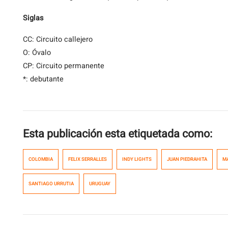
Siglas
CC: Circuito callejero
O: Óvalo
CP: Circuito permanente
*: debutante
Esta publicación esta etiquetada como:
COLOMBIA
FELIX SERRALLES
INDY LIGHTS
JUAN PIEDRAHITA
MA
SANTIAGO URRUTIA
URUGUAY