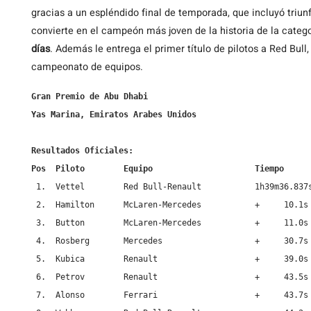
gracias a un espléndido final de temporada, que incluyó triu
convierte en el campeón más joven de la historia de la catego
días
. Además le entrega el primer título de pilotos a Red Bull
campeonato de equipos.
Gran Premio de Abu Dhabi

Yas Marina, Emiratos Arabes Unidos
Resultados Oficiales:

Pos  Piloto        Equipo                     Tiempo
 1.  Vettel        Red Bull-Renault           1h39m36.837s
 2.  Hamilton      McLaren-Mercedes           +     10.1s

 3.  Button        McLaren-Mercedes           +     11.0s

 4.  Rosberg       Mercedes                   +     30.7s

 5.  Kubica        Renault                    +     39.0s

 6.  Petrov        Renault                    +     43.5s

 7.  Alonso        Ferrari                    +     43.7s
