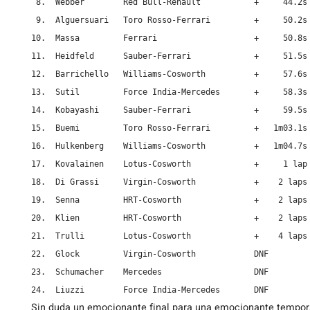
 8.  Webber        Red Bull-Renault           +     44.2s

 9.  Alguersuari   Toro Rosso-Ferrari         +     50.2s

10.  Massa         Ferrari                    +     50.8s

11.  Heidfeld      Sauber-Ferrari             +     51.5s

12.  Barrichello   Williams-Cosworth          +     57.6s

13.  Sutil         Force India-Mercedes       +     58.3s

14.  Kobayashi     Sauber-Ferrari             +     59.5s

15.  Buemi         Toro Rosso-Ferrari         +   1m03.1s

16.  Hulkenberg    Williams-Cosworth          +   1m04.7s

17.  Kovalainen    Lotus-Cosworth             +     1 lap

18.  Di Grassi     Virgin-Cosworth            +    2 laps

19.  Senna         HRT-Cosworth               +    2 laps

20.  Klien         HRT-Cosworth               +    2 laps

21.  Trulli        Lotus-Cosworth             +    4 laps

22.  Glock         Virgin-Cosworth            DNF

23.  Schumacher    Mercedes                   DNF

24.  Liuzzi        Force India-Mercedes       DNF
Sin duda un emocionante final para una emocionante tempora