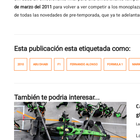
de marzo del 2011
para volver a ver competir a los monoplaz
de todas las novedades de pre-temporada, que ya te adelant
Esta publicación esta etiquetada como:
2010
ABU DHABI
F1
FERNANDO ALONSO
FORMULA 1
MARK
También te podria interesar...
C
g
La
L