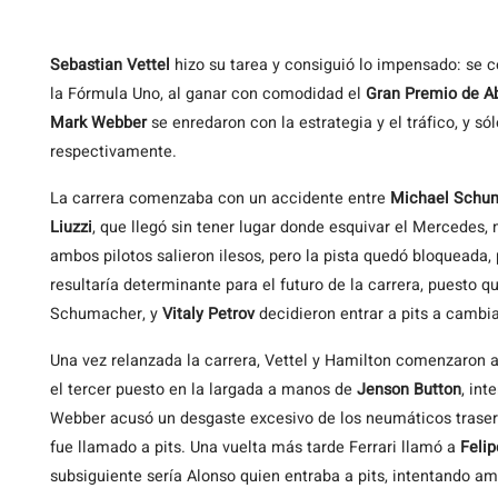
Sebastian
Vettel
hizo su tarea y consiguió lo impensado: se 
la Fórmula Uno, al ganar con comodidad el
Gran Premio de A
Mark Webber
se enredaron con la estrategia y el tráfico, y só
respectivamente.
La carrera comenzaba con un accidente entre
Michael Schu
Liuzzi
, que llegó sin tener lugar donde esquivar el Mercedes
ambos pilotos salieron ilesos, pero la pista quedó bloqueada,
resultaría determinante para el futuro de la carrera, puesto q
Schumacher, y
Vitaly Petrov
decidieron entrar a pits a cambia
Una vez relanzada la carrera, Vettel y Hamilton comenzaron 
el tercer puesto en la largada a manos de
Jenson Button
, int
Webber acusó un desgaste excesivo de los neumáticos trasero
fue llamado a pits. Una vuelta más tarde Ferrari llamó a
Feli
subsiguiente sería Alonso quien entraba a pits, intentando am