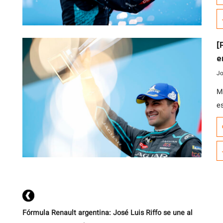
po
d
ma
[
e
Jo
Mi
e
d
S
sa
n
Fórmula Renault argentina: José Luis Riffo se une al