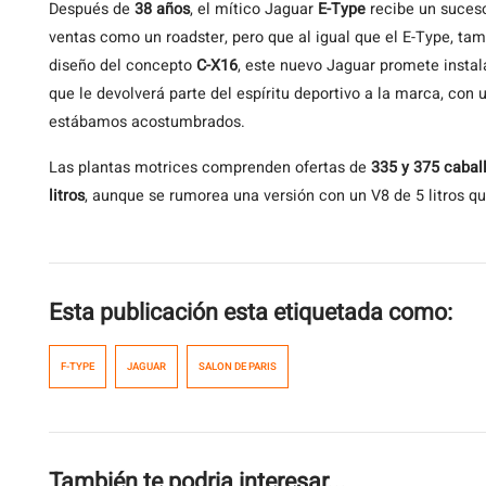
Después
de
38 años
, el mítico Jaguar
E-Type
recibe un suces
ventas como un roadster, pero que al igual que el E-Type, ta
diseño del concepto
C-X16
, este nuevo Jaguar promete insta
que le devolverá parte del espíritu deportivo a la marca, con 
estábamos acostumbrados.
Las plantas motrices comprenden ofertas de
335 y 375 cabal
litros
, aunque se rumorea una versión con un V8 de 5 litros q
Esta publicación esta etiquetada como:
F-TYPE
JAGUAR
SALON DE PARIS
También te podria interesar...