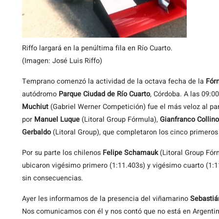
Riffo largará en la penúltima fila en Río Cuarto.
(Imagen: José Luis Riffo)
Temprano
comenzó la actividad de la octava fecha de la
Fór
autódromo
Parque Ciudad de Río Cuarto
, Córdoba. A las 09:0
Muchiut
(Gabriel Werner Competición) fue el más veloz al par
por
Manuel Luque
(Litoral Group Fórmula),
Gianfranco Collino
Gerbaldo
(Litoral Group), que completaron los cinco primeros 
Por su parte los chilenos
Felipe Schamauk
(Litoral Group Fór
ubicaron vigésimo primero (1:11.403s) y vigésimo cuarto (1:11.
sin consecuencias.
Ayer les informamos de la presencia del viñamarino
Sebastiá
Nos comunicamos con él y nos contó que no está en Argentina