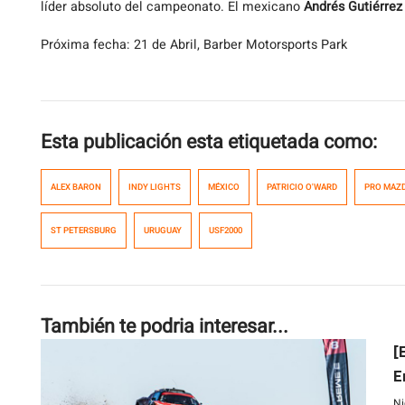
líder absoluto del campeonato. El mexicano
Andrés Gutiérrez
Próxima fecha: 21 de Abril, Barber Motorsports Park
Esta publicación esta etiquetada como:
ALEX BARON
INDY LIGHTS
MÉXICO
PATRICIO O'WARD
PRO MAZ
ST PETERSBURG
URUGUAY
USF2000
También te podria interesar...
[
E
Ni