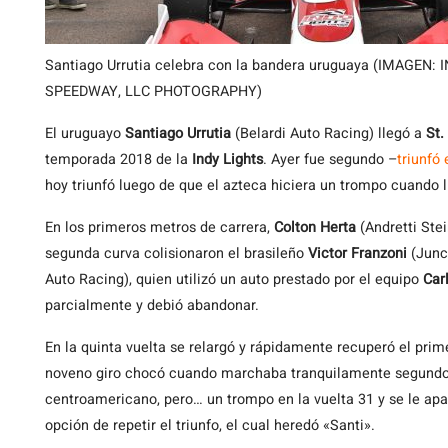
Santiago Urrutia celebra con la bandera uruguaya (IMAGEN
SPEEDWAY, LLC PHOTOGRAPHY)
El uruguayo
Santiago Urrutia
(Belardi Auto Racing) llegó a
St.
temporada 2018 de la
Indy Lights
. Ayer fue segundo –
triunfó
hoy triunfó luego de que el azteca hiciera un trompo cuand
En los primeros metros de carrera,
Colton Herta
(Andretti Stei
segunda curva colisionaron el brasileño
Victor Franzoni
(Junc
Auto Racing), quien utilizó un auto prestado por el equipo
Car
parcialmente y debió abandonar.
En la quinta vuelta se relargó y rápidamente recuperó el pri
noveno giro chocó cuando marchaba tranquilamente segundo.
centroamericano, pero… un trompo en la vuelta 31 y se le apag
opción de repetir el triunfo, el cual heredó «Santi».