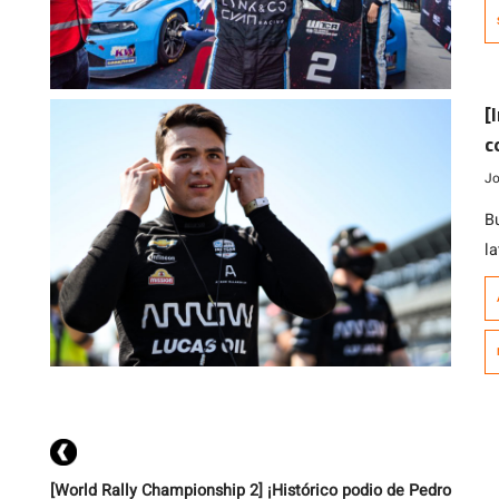
t
pe
eq
M
[
c
Jo
B
l
q
m
S
e
s
qu
[World Rally Championship 2] ¡Histórico podio de Pedro