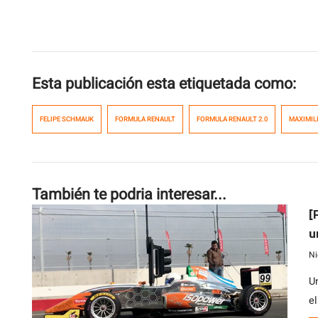
Esta publicación esta etiquetada como:
FELIPE SCHMAUK
FORMULA RENAULT
FORMULA RENAULT 2.0
MAXIMIL
También te podria interesar...
[
u
Ni
Un
e