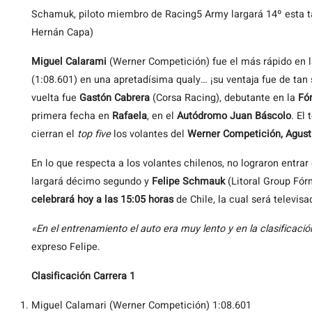
Schamuk, piloto miembro de Racing5 Army largará 14º esta t
Hernán Capa)
Miguel Calarami
(Werner Competición) fue el más rápido en la
(1:08.601) en una apretadísima qualy… ¡su ventaja fue de tan 
vuelta fue
Gastón Cabrera
(Corsa Racing), debutante en la
Fór
primera fecha en
Rafaela
, en el
Autódromo Juan Báscolo
. El
cierran el
top five
los volantes del
Werner Competición,
Agust
En lo que respecta a los volantes chilenos, no lograron entrar
largará décimo segundo y
Felipe Schmauk
(Litoral Group Fór
celebrará
hoy a las 15:05 horas
de Chile, la cual será televis
«En el entrenamiento el auto era muy lento y en la clasificaci
expreso Felipe.
Clasificación Carrera 1
Miguel Calamari (Werner Competición) 1:08.601