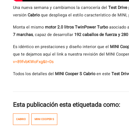
Una nueva semana y cambiamos la carrocería del
Test Drive
versión
Cabrio
que despliega el estilo característico de MINI, 
Monta el mismo
motor 2.0 litros TwinPower Turbo
asociado 
7 marchas
, capaz de desarrollar
192 caballos de fuerza y 280
Es idéntico en prestaciones y diseño interior que el
MINI Coop
que te dejamos aquí el link a nuestra revisión del MINI Coope
v=89fvbKWoFxg&t=0s
Todos los detalles del
MINI Cooper S Cabrio
en este
Test Driv
Esta publicación esta etiquetada como:
CABRIO
MINI COOPER S