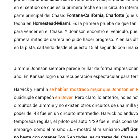
en el sentido de que es la primera fecha en un circuito inter
parte principal del Chase:
Fontana-California, Charlotte
(que s
fecha en
Homestead-Miami
. Es la primera prueba de que tan
para vencer en el Chase. Y Johnson encontró el vehículo, pues
primera mitad de carrera no pudo hacer progreso. Y en las últ
en la pista, saltando desde el puesto 15 al segundo con una s
Jimmie Johnson siempre parece brillar de forma impresionant
año. En Kansas logró una recuperación espectacular para te
Harvick y Hamlin
se habían mostrado mejor que Johnson en
cuádruple campeón
en Dover
. Pero claro, lo anterior, no es 
circuitos de Jimmie y no existen otros circuitos de una milla
poder del 48 fue en un circuito intermedio. Harvick no anduvo 
temporada regular, el piloto del auto N°29 fue el más consist
embargo, como el mismo «JJ» mostró al mismísimo
Jeff Go
no basta con obtener Top 5 en todas las carreras del Chase, s