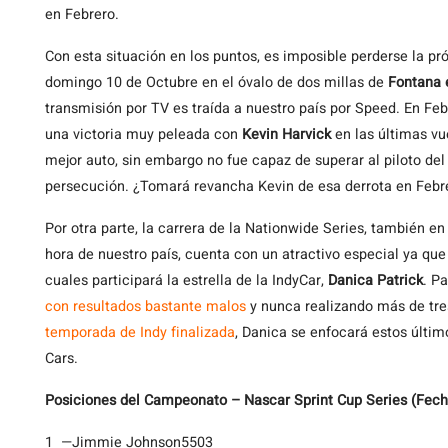
en Febrero.
Con esta situación en los puntos, es imposible perderse la p
domingo 10 de Octubre en el óvalo de dos millas de
Fontana e
transmisión por TV es traída a nuestro país por Speed. En Feb
una victoria muy peleada con
Kevin Harvick
en las últimas vu
mejor auto, sin embargo no fue capaz de superar al piloto del
persecución. ¿Tomará revancha Kevin de esa derrota en Febr
Por otra parte, la carrera de la Nationwide Series, también en 
hora de nuestro país, cuenta con un atractivo especial ya que
cuales participará la estrella de la IndyCar,
Danica Patrick
. P
con resultados bastante
malos
y nunca realizando más de tres
temporada de Indy finalizada
, Danica se enfocará estos últi
Cars.
Posiciones del Campeonato – Nascar Sprint Cup Series (Fech
1
—
Jimmie Johnson
5503