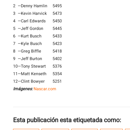
2
—
Denny Hamlin
5495
3
—
Kevin Harvick
5473
4
—
Carl Edwards
5450
5
—
Jeff Gordon
5445
6
—
Kurt Busch
5433
7
—
Kyle Busch
5423
8
—
Greg Biffle
5418
9
—
Jeff Burton
5402
10
—
Tony Stewart
5376
11
—
Matt Kenseth
5354
12
—
Clint Bowyer
5251
Imágenes:
Nascar.com
Esta publicación esta etiquetada como: