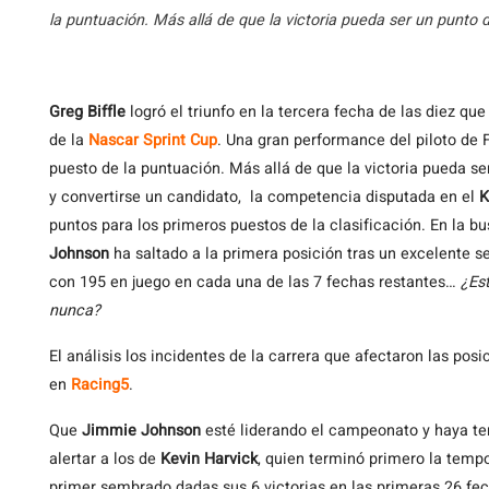
la puntuación. Más allá de que la victoria pueda ser un punto d
Greg
Biffle
logró el triunfo en la tercera fecha de las diez q
de la
Nascar Sprint Cup
. Una gran performance del piloto de 
puesto de la puntuación. Más allá de que la victoria pueda se
y convertirse un candidato, la competencia disputada en el
K
puntos para los primeros puestos de la clasificación. En la b
Johnson
ha saltado a la primera posición tras un excelente se
con 195 en juego en cada una de las 7 fechas restantes…
¿Es
nunca?
El análisis los incidentes de la carrera que afectaron las posi
en
Racing5
.
Que
Jimmie Johnson
esté liderando el campeonato y haya t
alertar a los de
Kevin Harvick
, quien terminó primero la tempo
primer sembrado dadas sus 6 victorias en las primeras 26 fe