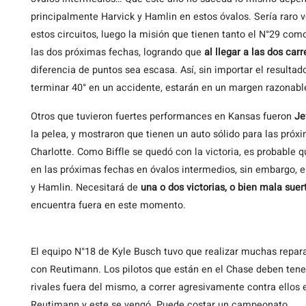
principalmente Harvick y Hamlin en estos óvalos. Sería raro 
estos circuitos, luego la misión que tienen tanto el N°29 como
las dos próximas fechas, logrando que
al llegar a las dos car
diferencia de puntos sea escasa. Así, sin importar el resulta
terminar 40° en un accidente, estarán en un margen razonable
Otros que tuvieron fuertes performances en Kansas fueron
Je
la pelea, y mostraron que tienen un auto sólido para las próx
Charlotte. Como Biffle se quedó con la victoria, es probable 
en las próximas fechas en óvalos intermedios, sin embargo,
y Hamlin. Necesitará de
una o dos victorias, o bien mala suer
encuentra fuera en este momento.
El equipo N°18 de Kyle Busch tuvo que realizar muchas repara
con Reutimann. Los pilotos que están en el Chase deben tener
rivales fuera del mismo, a correr agresivamente contra ellos e
Reutimann y este se vengó. Puede costar un campeonato.