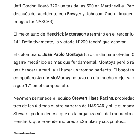
Jeff Gordon lideró 329 vueltas de las 500 en Martinsville. Pe
después del accidente con Bowyer y Johnson. Ouch. (Imagen
Images for NASCAR)
El mejor auto de
Hendrick Motorsports
terminó en el tercer l
14°. Definitivamente, la victoria N°200 tendrá que esperar.
El colombiano
Juan Pablo Montoya
tuvo un día para olvidar. 
agarre mecánico es más que fundamental, Montoya perdió ráp
una bandera amarilla al hacer un trompo perfecto. El bogotan
compañero
Jamie McMurray
no tuvo un día mucho mejor ya q
sigue 17° en el campeonato.
Newman pertenece al equipo
Stewart Haas Racing
, propieda
tres de las últimas cuatro carreras de NASCAR y si le sumamos
Stewart, podría decirse que es la organización del momento
Hendrick, que le vende motores a «Smoke» y sus pilotos…