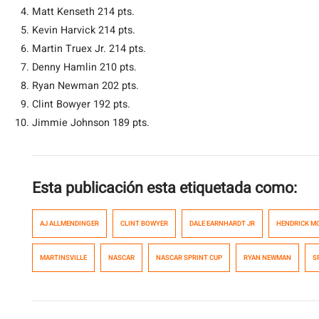
Matt Kenseth 214 pts.
Kevin Harvick 214 pts.
Martin Truex Jr. 214 pts.
Denny Hamlin 210 pts.
Ryan Newman 202 pts.
Clint Bowyer 192 pts.
Jimmie Johnson 189 pts.
Esta publicación esta etiquetada como:
AJ ALLMENDINGER
CLINT BOWYER
DALE EARNHARDT JR
HENDRICK M
MARTINSVILLE
NASCAR
NASCAR SPRINT CUP
RYAN NEWMAN
S