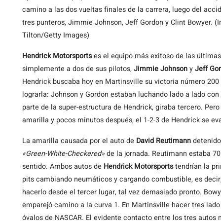
camino a las dos vueltas finales de la carrera, luego del acci
tres punteros, Jimmie Johnson, Jeff Gordon y Clint Bowyer. (
Tilton/Getty Images)
Hendrick
Motorsports
es el equipo más exitoso de las última
simplemente a dos de sus pilotos,
Jimmie Johnson
y
Jeff Go
Hendrick buscaba hoy en Martinsville su victoria número 200
lograrla: Johnson y Gordon estaban luchando lado a lado con t
parte de la super-estructura de Hendrick, giraba tercero. P
amarilla y pocos minutos después, el 1-2-3 de Hendrick se ev
La amarilla causada por el auto de
David Reutimann
detenido 
«Green-White-Checkered»
de la jornada. Reutimann estaba 70 v
sentido. Ambos autos de
Hendrick Motorsports
tendrían la pri
pits cambiando neumáticos y cargando combustible, es decir,
hacerlo desde el tercer lugar, tal vez demasiado pronto. Bowy
emparejó camino a la curva 1. En Martinsville hacer tres lado
óvalos de NASCAR. El evidente contacto entre los tres autos 