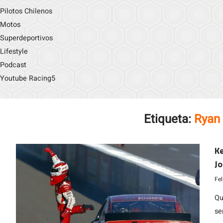
Pilotos Chilenos
Motos
Superdeportivos
Lifestyle
Podcast
Youtube Racing5
Etiqueta:
Ryan
Ke
Jo
M
Fe
Qu
se