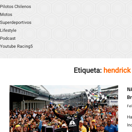
Pilotos Chilenos
Motos
Superdeportivos
Lifestyle
Podcast
Youtube Racing5
Etiqueta:
hendrick
NA
Br
Fe
Ha
In