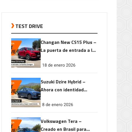
TEST DRIVE
Changan New CS15 Plus –
La puerta de entrada a la
familia Changan
18 de enero 2026
Suzuki Dzire Hybrid –
Ahora con identidad
propia y mayor
8 de enero 2026
rendimiento
Volkswagen Tera –
Creado en Brasil para