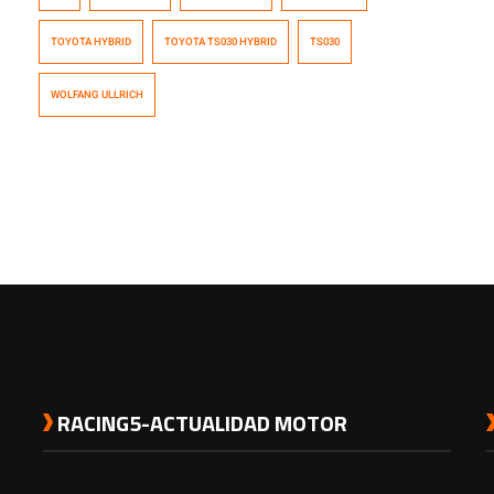
TOYOTA HYBRID
TOYOTA TS030 HYBRID
TS030
WOLFANG ULLRICH
RACING5-ACTUALIDAD MOTOR