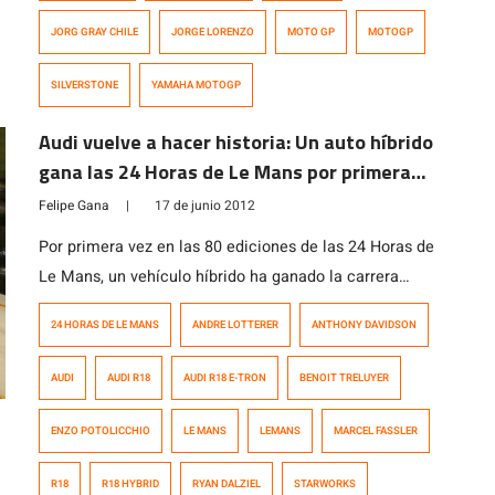
JORG GRAY CHILE
JORGE LORENZO
MOTO GP
MOTOGP
SILVERSTONE
YAMAHA MOTOGP
Audi vuelve a hacer historia: Un auto híbrido
gana las 24 Horas de Le Mans por primera
vez
Felipe Gana
|
17 de junio 2012
Por primera vez en las 80 ediciones de las 24 Horas de
Le Mans, un vehículo híbrido ha ganado la carrera
general. Se trata del Audi R18 e-tron quattro, vehículo
24 HORAS DE LE MANS
ANDRE LOTTERER
ANTHONY DAVIDSON
que combina un impulsor diesel con uno eléctrico
cuando se encuentra sobre un cierto límite de
AUDI
AUDI R18
AUDI R18 E-TRON
BENOIT TRELUYER
velocidad. El Audi R18 e-tron #1 conducido por Benoit
[…]
ENZO POTOLICCHIO
LE MANS
LEMANS
MARCEL FASSLER
R18
R18 HYBRID
RYAN DALZIEL
STARWORKS