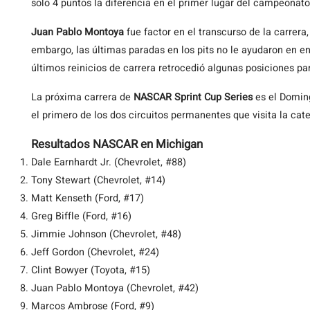
solo 4 puntos la diferencia en el primer lugar del campeonat
Juan Pablo Montoya
fue factor en el transcurso de la carrera,
embargo, las últimas paradas en los pits no le ayudaron en e
últimos reinicios de carrera retrocedió algunas posiciones pa
La próxima carrera de
NASCAR Sprint Cup Series
es el Domin
el primero de los dos circuitos permanentes que visita la cate
Resultados NASCAR en Michigan
Dale Earnhardt Jr. (Chevrolet, #88)
Tony Stewart (Chevrolet, #14)
Matt Kenseth (Ford, #17)
Greg Biffle (Ford, #16)
Jimmie Johnson (Chevrolet, #48)
Jeff Gordon (Chevrolet, #24)
Clint Bowyer (Toyota, #15)
Juan Pablo Montoya (Chevrolet, #42)
Marcos Ambrose (Ford, #9)