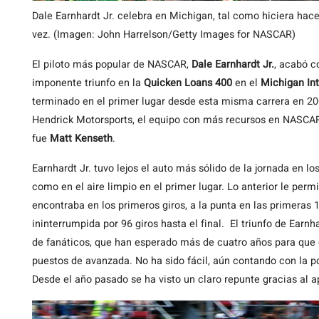
Dale Earnhardt Jr. celebra en Michigan, tal como hiciera hac
vez. (Imagen: John Harrelson/Getty Images for NASCAR)
El
piloto más popular de NASCAR,
Dale Earnhardt Jr.
, acabó c
imponente triunfo en la
Quicken Loans 400
en el
Michigan In
terminado en el primer lugar desde esta misma carrera en 200
Hendrick Motorsports, el equipo con más recursos en NASCAR
fue
Matt Kenseth
.
Earnhardt Jr. tuvo lejos el auto más sólido de la jornada en lo
como en el aire limpio en el primer lugar. Lo anterior le perm
encontraba en los primeros giros, a la punta en las primeras 1
ininterrumpida por 96 giros hasta el final. El triunfo de Earnh
de fanáticos, que han esperado más de cuatro años para que e
puestos de avanzada. No ha sido fácil, aún contando con la p
Desde el año pasado se ha visto un claro repunte gracias al 