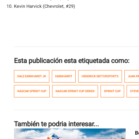
Kevin Harvick (Chevrolet, #29)
Esta publicación esta etiquetada como:
DALE EARNHARDT JR
EARNHARDT
HENDRICK MOTORSPORTS
JUAN P
NASCAR SPRINT CUP
NASCAR SPRINT CUP SERIES
SPRINT CUP
STEVE
También te podria interesar...
B