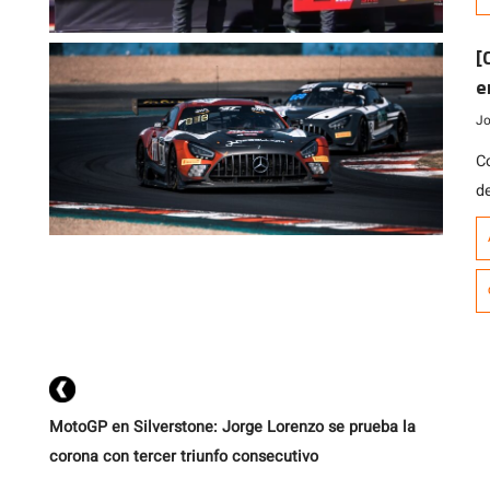
H
J
[
e
E
Jo
Co
de
la
f
l
Eu
MotoGP en Silverstone: Jorge Lorenzo se prueba la
corona con tercer triunfo consecutivo