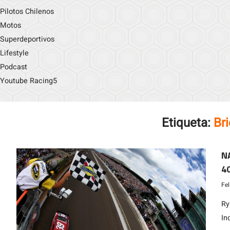
Pilotos Chilenos
Motos
Superdeportivos
Lifestyle
Podcast
Youtube Racing5
Etiqueta:
Br
N
40
Fe
Ry
In