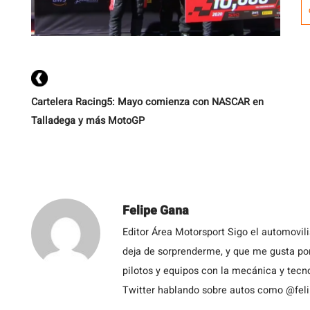
e
H
J
Cartelera Racing5: Mayo comienza con NASCAR en
Talladega y más MotoGP
Felipe Gana
Editor Área Motorsport Sigo el automovil
deja de sorprenderme, y que me gusta por
pilotos y equipos con la mecánica y tecn
Twitter hablando sobre autos como @fel