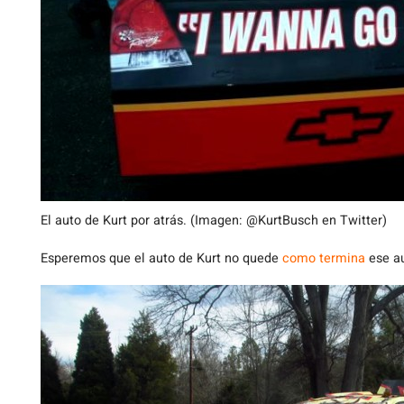
El auto de Kurt por atrás. (Imagen: @KurtBusch en Twitter)
Esperemos que el auto de Kurt no quede
como termina
ese au