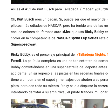
Así es el #51 de Kurt Busch para Talladega. (Imagen: @KurtB
Oh,
Kurt Busch
eres un bacán. Si, puede ser que el mayor de l
pilotos más odiados de NASCAR, pero ha tenido una de las me
con los colores del famoso auto
«Me»
que usa
Ricky Bobby
en
correr en la competencia de
NASCAR Sprint Cup Series
este 
Superspeedway
.
Ricky Bobby
, es el personaje principal de
«Talladega Nights: 
Ferrell
. La película completa es una
no tan entretenida
comedi
Bobby convirtiéndose en una super-estrella del deporte antes
accidente. En su regreso a las pistas en las escenas finales d
tiene a un puma en el capot y mensajes que aluden a su pe
plata, pero con todo su talento, Ricky sale a disputar la carre
intentando derrotar a su archirrival, el piloto francés, millona