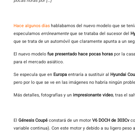
pocas horas por […]
Hace
algunos días
hablabamos del nuevo modelo que se tenía
especulamos
erróneamente
que se trataba del sucesor del
H
que se trata de un automóvil que claramente apunta a un se
El nuevo modelo
fue presentado hace pocas horas
por la cas
para el mercado asiático.
Se especula que en
Europa
entraría a sustituir al
Hyundai Co
pero por lo que se ve en las imágenes no habría ningún prob
Más detalles, fotografías y un
impresionante video
, tras el sal
El
Génesis Coupé
constará de un motor
V6 DOCH de 303Cv
co
variable continua). Con este motor y debido a su ligero peso 