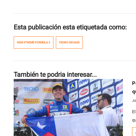
Esta publicación esta etiquetada como:
KEM XTREME FORMULA 3
PEDRO DEVAUD
También te podria interesar...
P
q
i
Jo
E
q
de