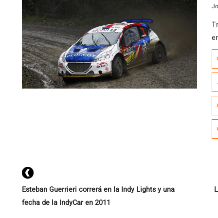
Jo
T
e
e
n
Pr
g
R
Esteban Guerrieri correrá en la Indy Lights y una
L
fecha de la IndyCar en 2011