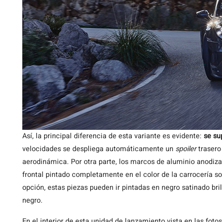
Así, la principal diferencia de esta variante es evidente:
se su
velocidades se despliega automáticamente un
spoiler
trasero
aerodinámica. Por otra parte, los marcos de aluminio anodizad
frontal pintado completamente en el color de la carrocería s
opción, estas piezas pueden ir pintadas en negro satinado bri
negro.
En el interior de esta unidad de lanzamiento vista en las fo