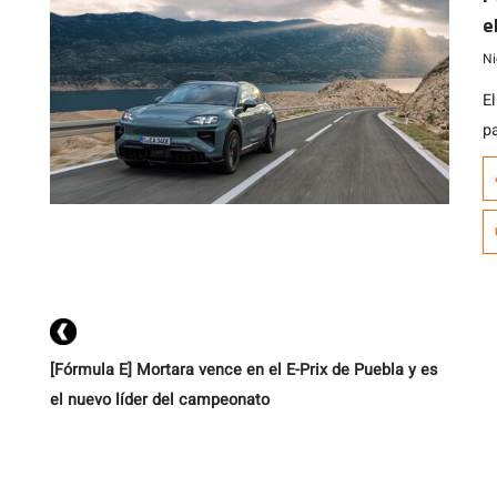
e
Ni
E
p
c
h
h
k
m
e
el
[Fórmula E] Mortara vence en el E-Prix de Puebla y es
el nuevo líder del campeonato