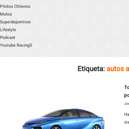
Pilotos Chilenos
Motos
Superdeportivos
Lifestyle
Podcast
Youtube Racing5
Etiqueta:
autos 
To
po
Jo
Ha
si