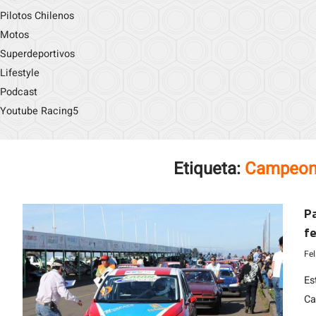
Pilotos Chilenos
Motos
Superdeportivos
Lifestyle
Podcast
Youtube Racing5
Etiqueta:
Campeona
Pa
fe
Fe
Es
Ca