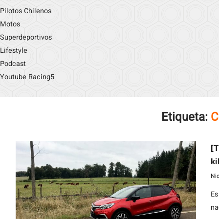
Pilotos Chilenos
Motos
Superdeportivos
Lifestyle
Podcast
Youtube Racing5
Etiqueta:
C
[T
ki
Ni
Es
na