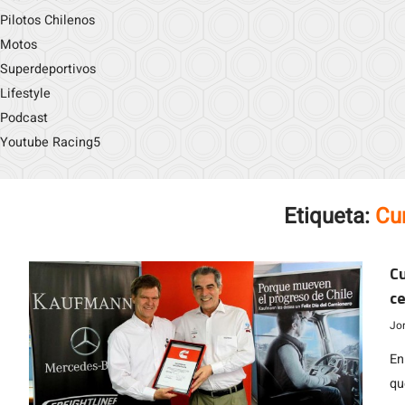
Pilotos Chilenos
Motos
Superdeportivos
Lifestyle
Podcast
Youtube Racing5
Etiqueta:
Cu
C
ce
Jo
En
qu