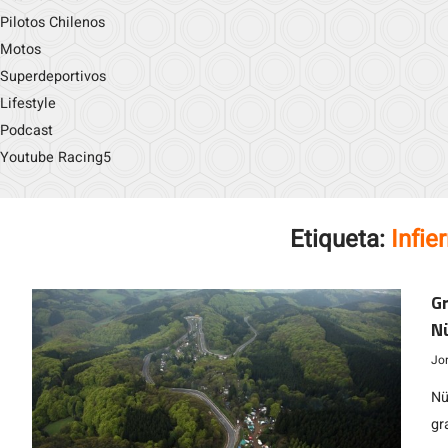
Pilotos Chilenos
Motos
Superdeportivos
Lifestyle
Podcast
Youtube Racing5
Etiqueta:
Infie
Gr
Nü
Jo
Nü
gr