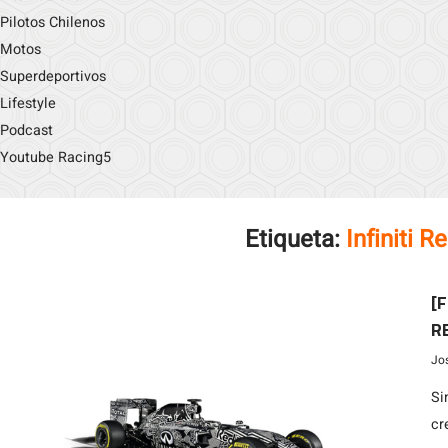
Pilotos Chilenos
Motos
Superdeportivos
Lifestyle
Podcast
Youtube Racing5
Etiqueta:
Infiniti R
[F
RB
Jo
Si
cr