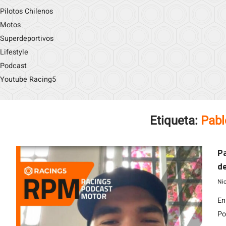
Pilotos Chilenos
Motos
Superdeportivos
Lifestyle
Podcast
Youtube Racing5
Etiqueta:
Pabl
Pa
de
Ni
En
Po