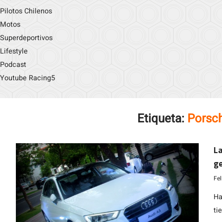
Pilotos Chilenos
Motos
Superdeportivos
Lifestyle
Podcast
Youtube Racing5
Etiqueta:
Porsc
La
ge
Fe
Ha
ti