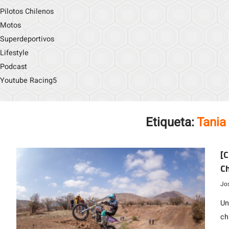
Pilotos Chilenos
Motos
Superdeportivos
Lifestyle
Podcast
Youtube Racing5
Etiqueta:
Tania
[C
Ch
Jo
Un
ch