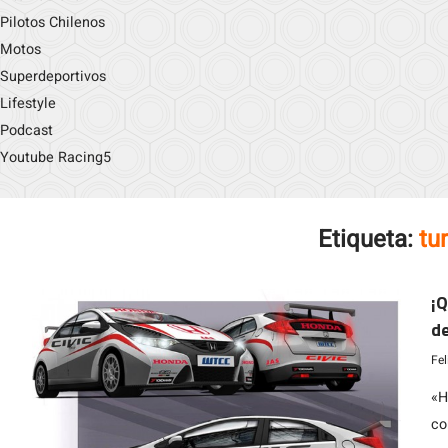
Pilotos Chilenos
Motos
Superdeportivos
Lifestyle
Podcast
Youtube Racing5
Etiqueta:
tu
¡Q
de
e
Fe
«H
co