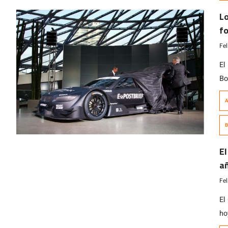
L
fo
pr
Fe
El
Bo
Es
A
po
Me
B
pr
a 
El
a
Fe
El
ho
ad