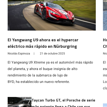
El Yangwang U9 ahora es el hypercar
H
eléctrico más rápido en Nürburgring
Ch
l
Nicolás Espinoza
|
21 de octubre 2025
Ni
El Yangwang U9 Xtreme ya es el automóvil más rápido
El
del planeta, y ahora el buque insignia de alto
es
rendimiento de la submarca de lujo de
in
BYD, ha establecido un nuevo referente.
Lo
cl
Taycan Turbo GT, el Porsche de serie
más potente llega a Chile con sus