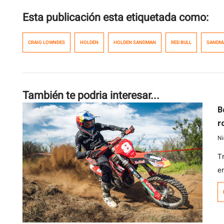
Esta publicación esta etiquetada como:
CRAIG LOWNDES
HOLDEN
HOLDEN SANDMAN
RED BULL
SANDM
También te podria interesar...
B
r
Ni
T
e
c
m
c