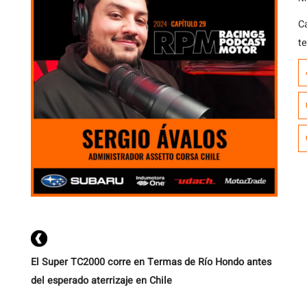
C
t
a
S
c
A
p
má
El Super TC2000 corre en Termas de Río Hondo antes
del esperado aterrizaje en Chile