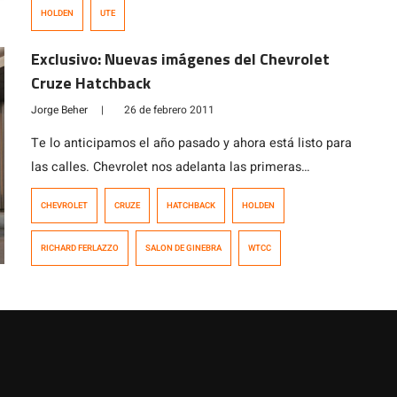
trasera de la geeme pueden alegrarse de que por fin, se
HOLDEN
UTE
aprobó la llegada del Holden Commodore a […]
Exclusivo: Nuevas imágenes del Chevrolet
Cruze Hatchback
Jorge Beher
|
26 de febrero 2011
Te lo anticipamos el año pasado y ahora está listo para
las calles. Chevrolet nos adelanta las primeras
imágenes de la versión definitiva del Chevrolet Cruze
CHEVROLET
CRUZE
HATCHBACK
HOLDEN
hatchback, un auto que, aunque está concebido para el
mercado europeo, podría llegar a nuestro país, gracias a
RICHARD FERLAZZO
SALON DE GINEBRA
WTCC
las exitosas ventas de la versión sedán. Te adelantamos
un par de fotos […]