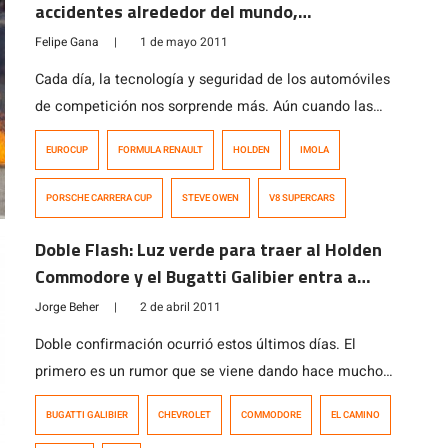
accidentes alrededor del mundo,
afortunadamente sin consecuencias mayores
Felipe Gana
|
1 de mayo 2011
Cada día, la tecnología y seguridad de los automóviles
de competición nos sorprende más. Aún cuando las
tragedias siguen ocurriendo cada tiempos cada vez
EUROCUP
FORMULA RENAULT
HOLDEN
IMOLA
más largos en las carreras, los avances en la seguridad
en todas las categorías del mundo permiten que hoy los
PORSCHE CARRERA CUP
STEVE OWEN
V8 SUPERCARS
pilotos salgan ilesos de impactos que dejan sin habla a
los […]
Doble Flash: Luz verde para traer al Holden
Commodore y el Bugatti Galibier entra a
producción.
Jorge Beher
|
2 de abril 2011
Doble confirmación ocurrió estos últimos días. El
primero es un rumor que se viene dando hace mucho
rato ya, sobre el futuro del esperado Pontiac G8. Bueno,
BUGATTI GALIBIER
CHEVROLET
COMMODORE
EL CAMINO
los viudos de Pontiac y de los sedanes de tracción