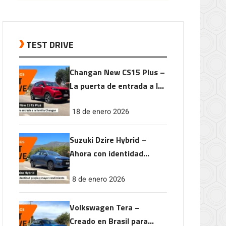
TEST DRIVE
Changan New CS15 Plus –
La puerta de entrada a la
familia Changan
18 de enero 2026
Suzuki Dzire Hybrid –
Ahora con identidad
propia y mayor
8 de enero 2026
rendimiento
Volkswagen Tera –
Creado en Brasil para