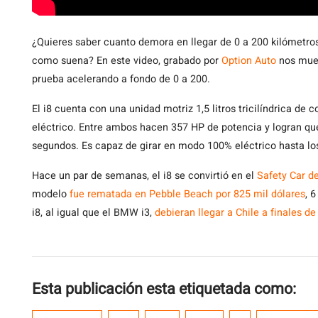
¿Quieres
saber cuanto demora en llegar de 0 a 200 kilómetro
como suena? En este video, grabado por
Option Auto
nos mues
prueba acelerando a fondo de 0 a 200.
El i8 cuenta con una unidad motriz 1,5 litros tricilíndrica d
eléctrico. Entre ambos hacen 357 HP de potencia y logran que 
segundos. Es capaz de girar en modo 100% eléctrico hasta los
Hace un par de semanas, el i8 se convirtió en el
Safety Car d
modelo
fue rematada en Pebble Beach por 825 mil dólares
, 
i8, al igual que el BMW i3,
debieran llegar a Chile a finales de
Esta publicación esta etiquetada como: