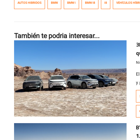
AUTOS HIBRIDOS
BMW
BMW I
BMW I8
I8
VEHÍCULOS HÍBR
También te podria interesar...
3
q
E
Ni
El
y
q
lo
B
1