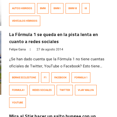
¿Y como suena? En este video, grabado por Option Auto
AUTOS HIBRIDOS
BMW
BMW I
BMW I8
I8
nos muestra algunos detalles del i8, antes de ponerlo a
prueba acelerando a fondo de 0 a 200. El i8 cuenta con
VEHÍCULOS HÍBRIDOS
una unidad motriz 1,5 […]
La Fórmula 1 se queda en la pista lenta en
cuanto a redes sociales
Felipe Gana
|
27 de agosto 2014
¿Se han dado cuenta que la Fórmula 1 no tiene cuentas
oficiales de Twitter, YouTube o Facebook? Esto tiene
una razón. Bernie Ecclestone cree que las redes
BERNIE ECCLESTONE
F1
FACEBOOK
FORMULA 1
sociales son una pérdida de tiempo y dinero, luego no
está interesado en invertir en tener un staff de redes
FORMULA1
REDES SOCIALES
TWITTER
VIJAY MALLYA
sociales además de aquellos que mantienen su sitio […]
YOUTUBE
Mira al Stig hacer un salto bungee con un