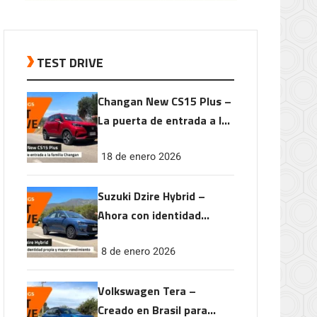
TEST DRIVE
Changan New CS15 Plus –
La puerta de entrada a la
familia Changan
18 de enero 2026
Suzuki Dzire Hybrid –
Ahora con identidad
propia y mayor
8 de enero 2026
rendimiento
Volkswagen Tera –
Creado en Brasil para