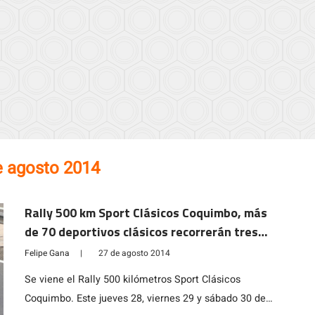
e agosto 2014
Rally 500 km Sport Clásicos Coquimbo, más
de 70 deportivos clásicos recorrerán tres
regiones del país este fin de semana
Felipe Gana
|
27 de agosto 2014
Se viene el Rally 500 kilómetros Sport Clásicos
Coquimbo. Este jueves 28, viernes 29 y sábado 30 de