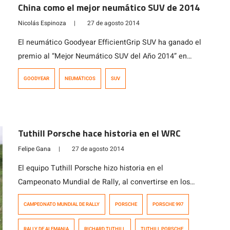
China como el mejor neumático SUV de 2014
Nicolás Espinoza
|
27 de agosto 2014
El neumático Goodyear EfficientGrip SUV ha ganado el
premio al “Mejor Neumático SUV del Año 2014” en
China, certamen que ha sido organizado conjuntamente
GOODYEAR
NEUMÁTICOS
SUV
por Chinasuv.cn y China SUV Weekly, siendo un premio
que reconoce el espectacular rendimiento del
EfficientGrip SUV, diseñado para ser el neumático SUV
más eficiente y silencioso de Goodyear. El premio […]
Tuthill Porsche hace historia en el WRC
Felipe Gana
|
27 de agosto 2014
El equipo Tuthill Porsche hizo historia en el
Campeonato Mundial de Rally, al convertirse en los
primeros en terminar un rally a bordo de un Porsche
CAMPEONATO MUNDIAL DE RALLY
PORSCHE
PORSCHE 997
desde que Saeed Al Hajiri lo hiciera en el Rally de la
Acrópolis en Grecia en 1986. Casi 30 años pasaron para
RALLY DE ALEMANIA
RICHARD TUTHILL
TUTHILL PORSCHE