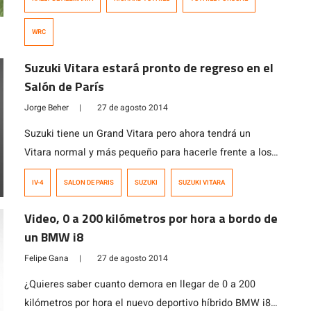
que un Porsche volviera a terminar un […]
WRC
Suzuki Vitara estará pronto de regreso en el
Salón de París
Jorge Beher
|
27 de agosto 2014
Suzuki tiene un Grand Vitara pero ahora tendrá un
Vitara normal y más pequeño para hacerle frente a los
crossovers como el Nissan Juke.
IV-4
SALON DE PARIS
SUZUKI
SUZUKI VITARA
Video, 0 a 200 kilómetros por hora a bordo de
un BMW i8
Felipe Gana
|
27 de agosto 2014
¿Quieres saber cuanto demora en llegar de 0 a 200
kilómetros por hora el nuevo deportivo híbrido BMW i8?