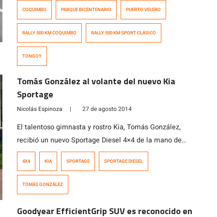
Agosto hay actividades con más de 70 deportivos
COQUIMBO
PARQUE BICENTENARIO
PUERTO VELERO
clásicos. Esta actividad en la que participa el Club de
Automóviles Antiguos de Chile, presentará autos con 30
RALLY 500 KM COQUIMBO
RALLY 500 KM SPORT CLÁSICO
o más años de antiguedad en el caso de Ferrari y
Porsche, […]
TONGOY
Tomás González al volante del nuevo Kia
Sportage
Nicolás Espinoza
|
27 de agosto 2014
El talentoso gimnasta y rostro Kia, Tomás González,
recibió un nuevo Sportage Diesel 4×4 de la mano de
Antonieta Melo, Gerente de Marketing de Kia Chile,
4X4
KIA
SPORTAGE
SPORTAGE DIESEL
como otra muestra del continuo apoyo que la marca le
entrega al medallista olímpico desde el año 2009.
TOMÁS GONZÁLEZ
“Estoy muy contento e infinitamente agradecido de Kia,
por el constante […]
Goodyear EfficientGrip SUV es reconocido en