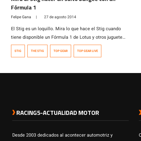
Fórmula 1
Felipe Gana
|
27 de agosto 2014
El Stig es un loquillo. Mira lo que hace el Stig cuando
tiene disponible un Fórmula 1 de Lotus y otros juguetes
tuerca en el Top Gear Live en Durban, Sudáfrica.
STIG
THE STIG
TOP GEAR
TOP GEAR LIVE
RACING5-ACTUALIDAD MOTOR
Desde 2003 dedicados al acontecer automotriz y