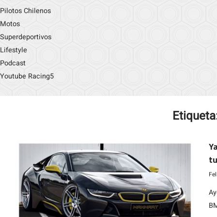
Pilotos Chilenos
Motos
Superdeportivos
Lifestyle
Podcast
Youtube Racing5
Etiqueta
Ya
t
Fe
Ay
BM