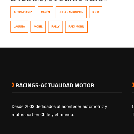
concluyó la celebración de los diez años del Rally Mobil
AUTOMOTRIZ
CARÉN
JUHA KANKKUNEN
K K K
en el Parque Motor Laguna Carén, con la asistencia de
12 mil personas que disfrutaron del MotorShow,
LAGUNA
MOBIL
RALLY
RALY MOBIL
contemplando además una competencia de motocross
y una exhibición de Freestyle donde […]
RACING5-ACTUALIDAD MOTOR
Desde 2003 dedicados al acontecer automotriz y
motorsport en Chile y el mundo.