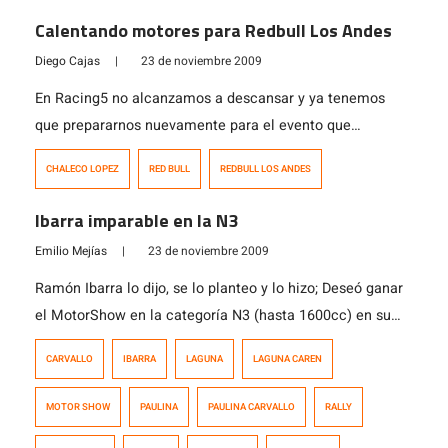
y 6 de diciembre en la explanada del Parque O’Higgins.
Calentando motores para Redbull Los Andes
Con la participación de los mejores pilotos […]
Diego Cajas
|
23 de noviembre 2009
En Racing5 no alcanzamos a descansar y ya tenemos
que prepararnos nuevamente para el evento que
promete todo lo que un motociclista de enduro quiere,
CHALECO LOPEZ
RED BULL
REDBULL LOS ANDES
un paseo extremo, este sábado 28 se correrá a partir de
las 12:00 pm el RedBull Los Andes.
Ibarra imparable en la N3
Emilio Mejías
|
23 de noviembre 2009
Ramón Ibarra lo dijo, se lo planteo y lo hizo; Deseó ganar
el MotorShow en la categoría N3 (hasta 1600cc) en su
Suzuki SX4, y así fue. Junto a su navegante Paulina
CARVALLO
IBARRA
LAGUNA
LAGUNA CAREN
Carvallo por el equipo Suzuki Gokarts.cl Majorette, logró
colocarse en lo alto del podio de esta fecha, logrando
MOTOR SHOW
PAULINA
PAULINA CARVALLO
RALLY
superar a Osvaldo Stuardo (Mazda […]