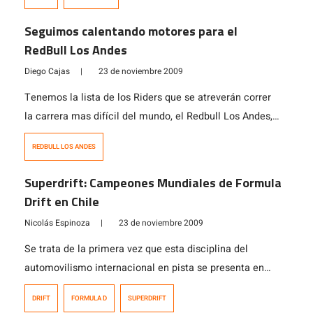
santiaguino para quedar en la memoria de todos. Y para
que esto fuera posible, los vehículos de la D1 ya están
Seguimos calentando motores para el
en Chile y […]
RedBull Los Andes
Diego Cajas
|
23 de noviembre 2009
Tenemos la lista de los Riders que se atreverán correr
la carrera mas difícil del mundo, el Redbull Los Andes,
en la lista de hasta ahora más de 60 valientes, 4
REDBULL LOS ANDES
mujeres incluidas. La lista de los competidores
mundialmente conocidos, tras el salto. En la fotografía:
Superdrift: Campeones Mundiales de Formula
Cyril Despres
Drift en Chile
Nicolás Espinoza
|
23 de noviembre 2009
Se trata de la primera vez que esta disciplina del
automovilismo internacional en pista se presenta en
otro país -fuera de Estados Unidos- con tantos pilotos y
DRIFT
FORMULA D
SUPERDRIFT
en un espectacular evento que se realizará los días 4, 5