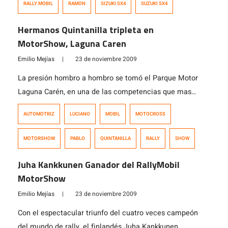
RALLY MOBIL
RAMON
SIZUKI SX4
SUZUKI SX4
Hermanos Quintanilla tripleta en
MotorShow, Laguna Caren
Emilio Mejías
|
23 de noviembre 2009
La presión hombro a hombro se tomó el Parque Motor
Laguna Carén, en una de las competencias que mas
hizo vibrar al público nacional fanáticos de las tuercas;
AUTOMOTRIZ
LUCIANO
MOBIL
MOTOCROSS
es que en la punta de la competencia se encontraba
Jeremías Israel (Honda), y los hermanos Luciano,
MOTORSHOW
PABLO
QUINTANILLA
RALLY
SHOW
Leonardo y Pablo Quintanilla (Honda), todos detrás de
ser el […]
Juha Kankkunen Ganador del RallyMobil
MotorShow
Emilio Mejías
|
23 de noviembre 2009
Con el espectacular triunfo del cuatro veces campeón
del mundo de rally, el finlandés Juha Kankkunen,