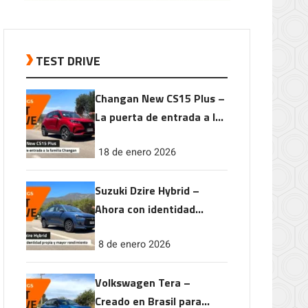
TEST DRIVE
Changan New CS15 Plus –
La puerta de entrada a la
familia Changan
18 de enero 2026
Suzuki Dzire Hybrid –
Ahora con identidad
propia y mayor
8 de enero 2026
rendimiento
Volkswagen Tera –
Creado en Brasil para