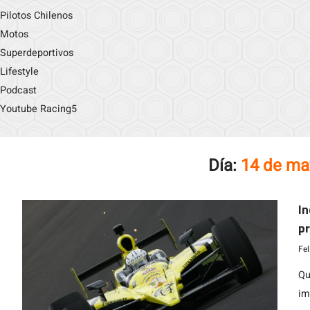
Pilotos Chilenos
Motos
Superdeportivos
Lifestyle
Podcast
Youtube Racing5
Día:
14 de ma
In
pr
S
Fe
Qu
im