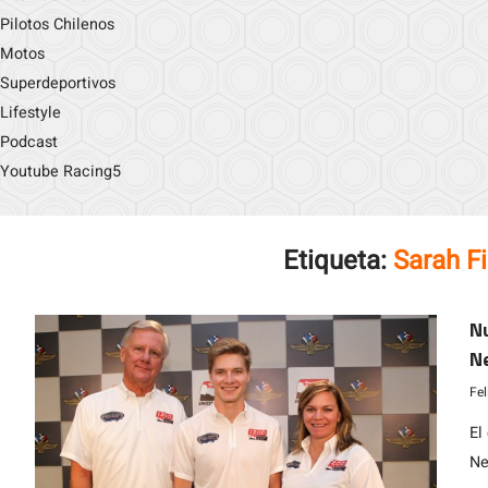
Pilotos Chilenos
Motos
Superdeportivos
Lifestyle
Podcast
Youtube Racing5
Etiqueta:
Sarah F
Nu
N
Ra
Fe
El
Ne