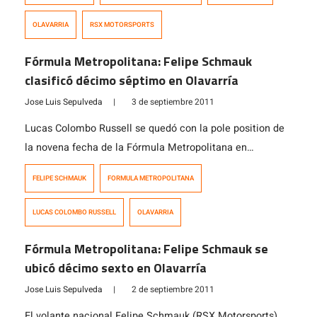
octava plaza trar partir en la décimo séptima (17)
OLAVARRIA
RSX MOTORSPORTS
posición. La carrera en una primera instancia, la ganó
Daniel Nefa (Tati Race Team), pero […]
Fórmula Metropolitana: Felipe Schmauk
clasificó décimo séptimo en Olavarría
Jose Luis Sepulveda
|
3 de septiembre 2011
Lucas Colombo Russell se quedó con la pole position de
la novena fecha de la Fórmula Metropolitana en
Olvarría, Argentina. El piloto del Tati Race Team
FELIPE SCHMAUK
FORMULA METROPOLITANA
cronometró 1:25.464, superando a Luciano Farroni
(Satorra Competición) por tan sólo 0.033s. El tercer
LUCAS COLOMBO RUSSELL
OLAVARRIA
lugar quedó en manos del líder del campeonato, el
argentino Hernán Bueno (Bueno Sport Team). […]
Fórmula Metropolitana: Felipe Schmauk se
ubicó décimo sexto en Olavarría
Jose Luis Sepulveda
|
2 de septiembre 2011
El volante nacional Felipe Schmauk (RSX Motorsports),