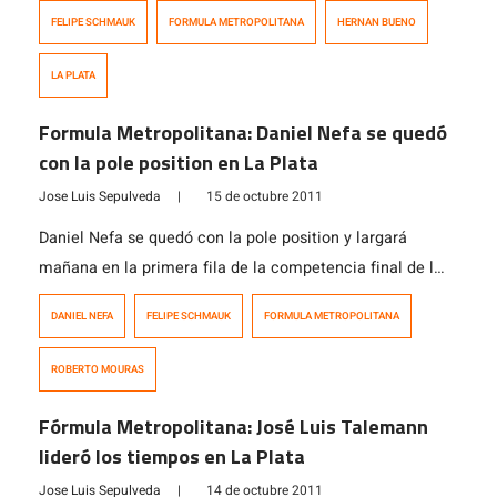
absoluto a Hernán Bueno, que hoy sumó su séptimo
FELIPE SCHMAUK
FORMULA METROPOLITANA
HERNAN BUENO
triunfo del año (de doce posibles) en La Plata, en la 50º
carrera de la categoría argentina. Por su parte el
LA PLATA
chileno Felipe Schmauk, tuvo su mejor resultado de la
temporada con […]
Formula Metropolitana: Daniel Nefa se quedó
con la pole position en La Plata
Jose Luis Sepulveda
|
15 de octubre 2011
Daniel Nefa se quedó con la pole position y largará
mañana en la primera fila de la competencia final de la
Fórmula Metropolitana que se correrá en el Autódromo
DANIEL NEFA
FELIPE SCHMAUK
FORMULA METROPOLITANA
Roberto Mouras a las 09.40 Horas. El piloto del Tati
Race Team cronometró 1.37.322/1000 para la mas
ROBERTO MOURAS
veloz de las vueltas, y postergó a Lucas Colombo […]
Fórmula Metropolitana: José Luis Talemann
lideró los tiempos en La Plata
Jose Luis Sepulveda
|
14 de octubre 2011