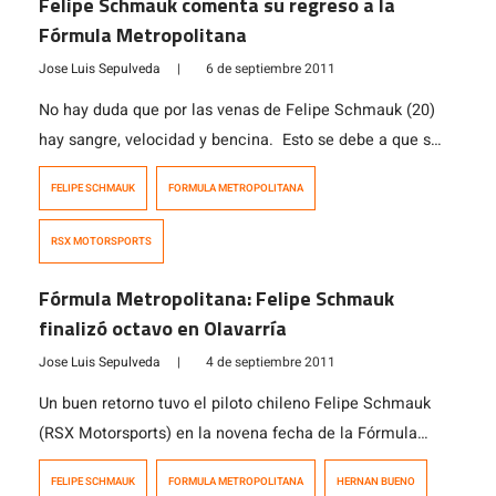
Felipe Schmauk comenta su regreso a la
Fórmula Metropolitana
Jose Luis Sepulveda
|
6 de septiembre 2011
No hay duda que por las venas de Felipe Schmauk (20)
hay sangre, velocidad y bencina. Esto se debe a que su
familia ha estado relacionada con el mundo tuerca.
FELIPE SCHMAUK
FORMULA METROPOLITANA
Alejandro Schmauk (su papá), fue piloto de autos
fórmula en Chile y Argentina, también participó en el
RSX MOTORSPORTS
Rally. Su hermano mayor -de igual nombre que […]
Fórmula Metropolitana: Felipe Schmauk
finalizó octavo en Olavarría
Jose Luis Sepulveda
|
4 de septiembre 2011
Un buen retorno tuvo el piloto chileno Felipe Schmauk
(RSX Motorsports) en la novena fecha de la Fórmula
Metropolitana, que se celebró en el autódromo
FELIPE SCHMAUK
FORMULA METROPOLITANA
HERNAN BUENO
Hermanos Emiliozzi, Olavarría, Argentina. Ocupó la