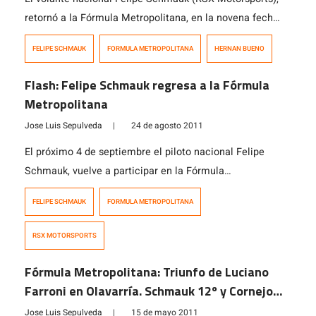
retornó a la Fórmula Metropolitana, en la novena fecha
que se está celebrando en Olavarría, Argentina. El
FELIPE SCHMAUK
FORMULA METROPOLITANA
HERNAN BUENO
chileno que participa a bordo de un chasis Tito 01, se
ubicó en la 16ta posición en la tabla general del día. El
Flash: Felipe Schmauk regresa a la Fórmula
mejor tiempo quedó en poder de Hernán Bueno, […]
Metropolitana
Jose Luis Sepulveda
|
24 de agosto 2011
El próximo 4 de septiembre el piloto nacional Felipe
Schmauk, vuelve a participar en la Fórmula
Metropolitana en el autódromo Hermanos Emiliozzi,
FELIPE SCHMAUK
FORMULA METROPOLITANA
Olavarría, Argentina en la novena fecha de la categoría
trasandina. El santiaguino ha participado en tres fechas
RSX MOTORSPORTS
(1ra, 2da y 4ta) de las ocho que se han corrido en la
presente temporada, que […]
Fórmula Metropolitana: Triunfo de Luciano
Farroni en Olavarría. Schmauk 12º y Cornejo
13º
Jose Luis Sepulveda
|
15 de mayo 2011