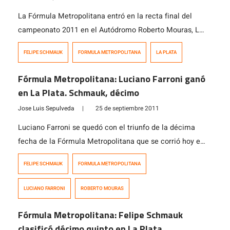
La Fórmula Metropolitana entró en la recta final del
campeonato 2011 en el Autódromo Roberto Mouras, La
Plata, Argentina, sede de la 11º fecha del campeonato
FELIPE SCHMAUK
FORMULA METROPOLITANA
LA PLATA
trasandino. El campeonato argentino cuenta con la
participación del piloto chileno Felipe Schmauk (RSX
Fórmula Metropolitana: Luciano Farroni ganó
Motorsports). El primer día de entrenamientos quedó en
en La Plata. Schmauk, décimo
poder de José Luis Talermann, al cronometar […]
Jose Luis Sepulveda
|
25 de septiembre 2011
Luciano Farroni se quedó con el triunfo de la décima
fecha de la Fórmula Metropolitana que se corrió hoy en
el Autódromo Roberto Mouras, La Plata, Argentina. El
FELIPE SCHMAUK
FORMULA METROPOLITANA
volante del Satorra Competición completó la prueba en
18:18.302, superando por 3.496s y 4.720s a Hernán
LUCIANO FARRONI
ROBERTO MOURAS
Bueno (Bueno Sport Team) y a José Luis Talermann
(Tati Race […]
Fórmula Metropolitana: Felipe Schmauk
clasificó décimo quinto en La Plata