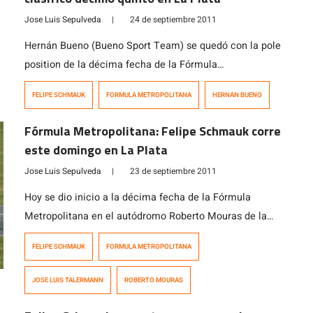
Jose Luis Sepulveda
|
24 de septiembre 2011
Hernán Bueno (Bueno Sport Team) se quedó con la pole
position de la décima fecha de la Fórmula
Metropolitana, en el Autódromo Roberto Moruras, La
FELIPE SCHMAUK
FORMULA METROPOLITANA
HERNAN BUENO
Plata, Argentina. El líder del campeonato paró los
relojes en 1:30.580. Fue secundado muy de cerca por
Fórmula Metropolitana: Felipe Schmauk corre
Daniel Nefa (Tati Race Team, 1:30.605) y por Luciano
este domingo en La Plata
Farroni (Satorra Competición, 1:30.676). […]
Jose Luis Sepulveda
|
23 de septiembre 2011
Hoy se dio inicio a la décima fecha de la Fórmula
Metropolitana en el autódromo Roberto Mouras de la
Plata, Argentina, con la participación del chileno Felipe
FELIPE SCHMAUK
FORMULA METROPOLITANA
Schmauk, quien enfrentará su quinta carrera en la
categoría trasandina. José Luis Talermann (Scudería
JOSE LUIS TALERMANN
ROBERTO MOURAS
Ramini) fue el más veloz al cronometrar 1:28.50/100.
Los cinco mejores tiempos los completaron […]