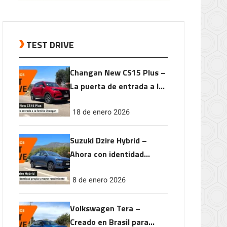
TEST DRIVE
Changan New CS15 Plus –
La puerta de entrada a la
familia Changan
18 de enero 2026
Suzuki Dzire Hybrid –
Ahora con identidad
propia y mayor
8 de enero 2026
rendimiento
Volkswagen Tera –
Creado en Brasil para