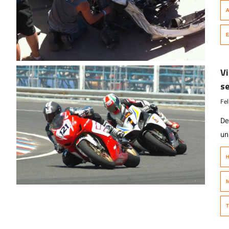
re
A
ev
de
E
de
fu
Vi
se
Fe
De
un
Su
H
ci
Vi
M
au
fe
T