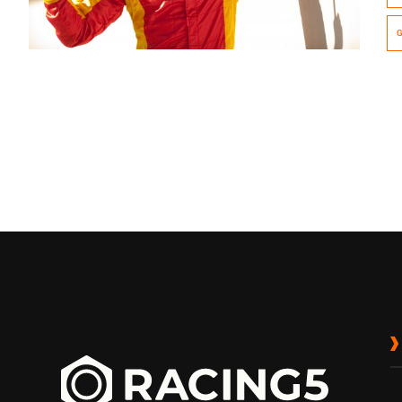
cu
G
AR