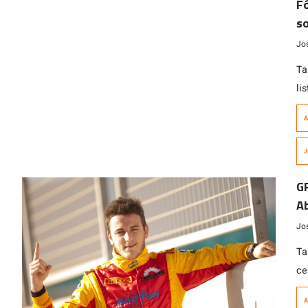
Fó
so
Dr
Jo
Ta
li
cu
A
pi
Fó
J
GP
GP
A
Jo
Ta
ce
de
A
ma